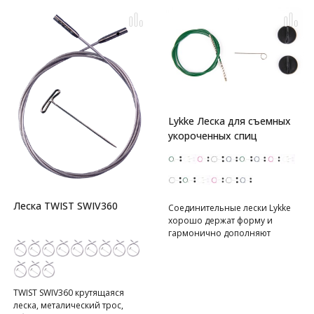
Lykke Леска для съемных
укороченных спиц
Леска TWIST SWIV360
Соединительные лески Lykke
хорошо держат форму и
гармонично дополняют
съемные спицы Lykke. Место
соединения спицы и лески
идеально и во время работы
не собирает петли. Леска не
TWIST SWIV360 крутящаяся
крутится в отверстии спицы,
леска, металический трос,
она зафиксирована.