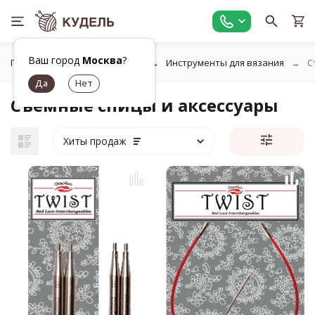
Ваш город
Москва
?
Главная
Все для вязания
Инструменты для вязания
С
Съемные спицы и аксессуары
Хиты продаж