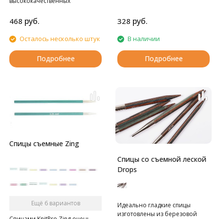
высококачественных
материалов.
руб.
руб.
468
328
Осталось несколько штук
В наличии
Подробнее
Подробнее
Спицы съемные Zing
Спицы со съемной леской
Drops
Ещё 6 вариантов
Идеально гладкие спицы
изготовлены из березовой
Спицами KnitPro Zing очень