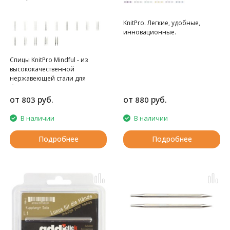
KnitPro. Легкие, удобные,
инновационные.
Спицы KnitPro Mindful - из
высококачественной
нержавеющей стали для
безупречного вязания.
от
руб.
от
руб.
803
880
В наличии
В наличии
Подробнее
Подробнее