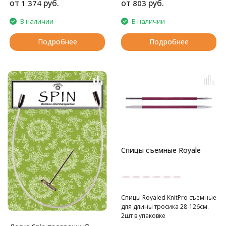
безупречного вязания.
от
руб.
от
руб.
1 374
803
В наличии
В наличии
Подробнее
Подробнее
Спицы съемные Royale
Спицы Royaled KnitPro съемные
для длины тросика 28-126см.
2шт в упаковке