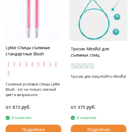
Lykke Спицы съемные
Тросик Mindful для
стандартные Blush
съемных спиц
Тросик для спиц KnitPro Mindful
Съемные розовые спицы Lykke
Blush - это не только смелый
цвет и визуальное
наслаждение. Это еще и
премиальное качество,
от
руб.
от
руб.
873
375
обеспеченное строгим
производственным контролем.
В наличии
В наличии
Спицы изготавливаются
вручную из березы твердых
Подробнее
Подробнее
сортов, проходят специальную