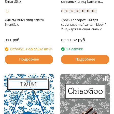
SmartStix
съемных спиц Lantern
Moon
Для съемных спиц KnitPro
Тросик поворотный для
SmartStix.
съемных спиц "Lantern Moon"-
2шт, нержавеющая сталь с
нейлоновым покрытием,
заглушки 2шт - дерево,
руб.
от
руб.
311
1 032
кабельный ключик - дерево/
сталь
Осталось несколько штук
В наличии
Подробнее
Подробнее