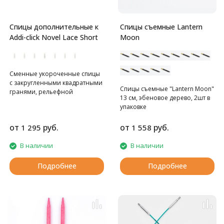
В комплекте с леской идет
ключ для соединения спицы с
леской и 2 стоппера. Стопперы
Спицы дополнительные к
Спицы съемные Lantern
позволят вам зафиксировать
Addi-click Novel Lace Short
Moon
открытые петли на леске и
использовать спицы в другом
изделии.
Сменные укороченные спицы
с закругленными квадратными
Спицы съемные "Lantern Moon"
гранями, рельефной
13 см, эбеновое дерево, 2шт в
поверхностью и
упаковке
эргономичным дизайном.
от
руб.
от
руб.
1 295
1 558
В наличии
В наличии
Подробнее
Подробнее