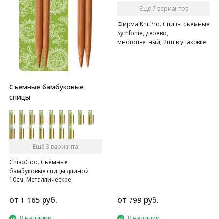
Ещё 7 вариантов
Фирма KnitPro. Спицы съемные
Symfonie, дерево,
многоцветный, 2шт в упаковке
Съёмные бамбуковые
спицы
Ещё 3 варианта
ChiaoGoo. Съёмные
бамбуковые спицы длиной
10см. Металлическое
соединение обжимается и
приклеивается для
от
руб.
от
руб.
1 165
799
обеспечения надежного
соединения.
В наличии
В наличии