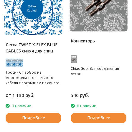
Коннекторы
Леска TWIST X-FLEX BLUE
CABLES синяя для спиц
ChiaoGoo. Для соединения
Тросик ChiaoGoo из
лесок
многожильного стального
кабеля с покрытием из синего
нейлона.
от
руб.
руб.
1 130
540
В наличии
В наличии
Подробнее
Подробнее