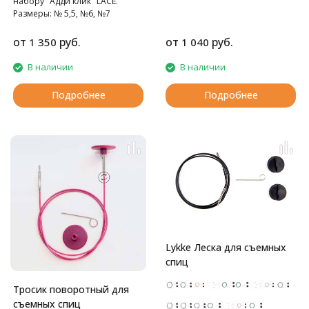
набору "Адди клик" LACE.
Размеры: № 5,5, №6, №7
от
руб.
от
руб.
1 350
1 040
В наличии
В наличии
Подробнее
Подробнее
Lykke Леска для съемных
спиц
Тросик поворотный для
съемных спиц