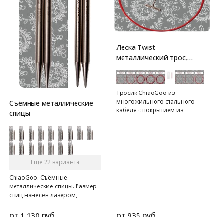
Леска Twist
металлический трос,
обтянутый нейлоном
Тросик ChiaoGoo из
многожильного стального
Съёмные металлические
кабеля с покрытием из
спицы
красного нейлона.
Ещё 22 варианта
ChiaoGoo. Съёмные
металлические спицы. Размер
спиц нанесён лазером,
удлинённые кончики, длина
съёмных спиц указывается
от
руб.
от
руб.
1 130
935