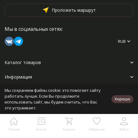
Проложить маршрут
Мы в социальных сетях:
RUB
Каталог товаров
Информация
Мы сохраняем файлы cookie: это помогает сайту
Прочее
работать лучше. Если Вы продолжите
Хорошо
использовать сайт, мы будем считать, что Вас
это устраивает.
Политика персональных данных
Карта сайта
Разработано в
bodysite.ru
Главная
Каталог
Корзина
Избранное
Войти