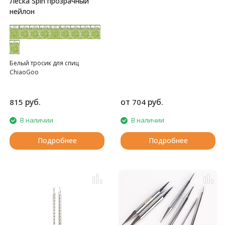
Леска Spin прозрачный
нейлон
Белый тросик для спиц
ChiaoGoo
руб.
от
руб.
815
704
В наличии
В наличии
Подробнее
Подробнее