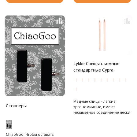
обработку: они гладкие,
легкие и теплые.
К спицам подходят лески всех
серий Lykke чёрные и розовые.
Lykke Спицы съемные
стандартные Cypra
Медные спицы - легкие,
Стопперы
эргономичные, имеют
незаметное соединение лески
со спицей. Производитель
предусмотрел для этой серии
прозрачные лески, они
ChiaoGoo. Чтобы оставить
эффектно оттеняют