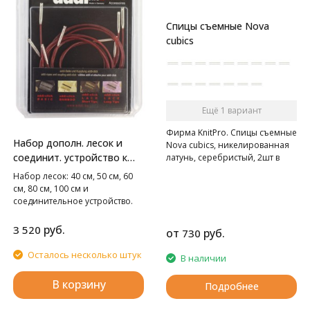
Спицы съемные Nova
cubics
Ещё 1 вариант
Фирма KnitPro. Спицы съемные
Набор дополн. лесок и
Nova cubics, никелированная
соединит. устройство к
латунь, серебристый, 2шт в
упаковке
системе ADDI-click
Набор лесок: 40 см, 50 см, 60
см, 80 см, 100 см и
соединительное устройство.
руб.
3 520
от
руб.
730
Осталось несколько штук
В наличии
В корзину
Подробнее