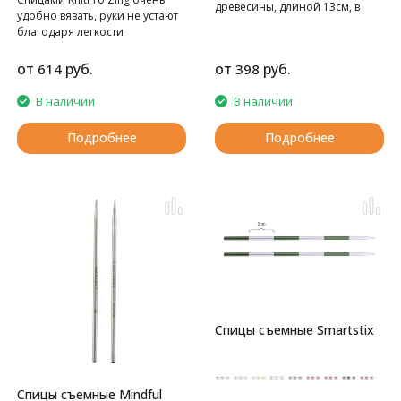
древесины, длиной 13см, в
удобно вязать, руки не устают
комплекте 2 спицы. Легкие,
благодаря легкости
долговечные и натуральные!
материала, из которого они
Леска в комплект не входит, ее
изготовлены.
от
руб.
от
руб.
614
398
нужно приобретать отдельно.
Спицы производятся по заказу
В наличии
В наличии
DROPS на фабрике KnittPro.
Подробнее
Подробнее
Спицы съемные Smartstix
Спицы съемные Mindful