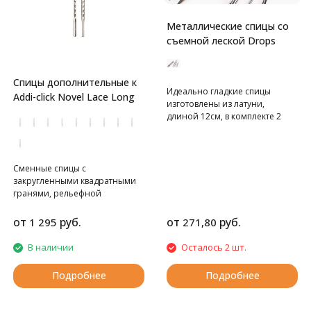
Металлические спицы со
съемной леской Drops
Спицы дополнительные к
Идеально гладкие спицы
Addi-click Novel Lace Long
изготовлены из латуни,
длиной 12см, в комплекте 2
спицы. Ллеска в комплект не
входит, ее нужно приобретать
отдельно. Спицы производятся
по заказу DROPS на фабрике
Сменные спицы с
KnittPro.
закругленными квадратными
гранями, рельефной
поверхностью и
эргономичным дизайном.
от
руб.
от
руб.
1 295
271,80
В наличии
Осталось 2 шт.
Подробнее
Подробнее