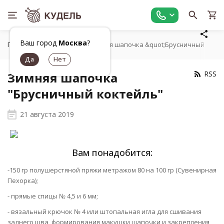
Ваш город
Москва
?
Главная
Статьи
Зимняя шапочка &quot;Брусничный кокте
RSS
Зимняя шапочка
"Брусничный коктейль"
21 августа 2019
Вам понадобится:
-150 гр полушерстяной пряжи метражом 80 на 100 гр (Сувенирная
Пехорка);
- прямые спицы № 4,5 и 6 мм;
- вязальный крючок № 4 или штопальная игла для сшивания
заднего шва, формирования макушки шапочки и закрепления