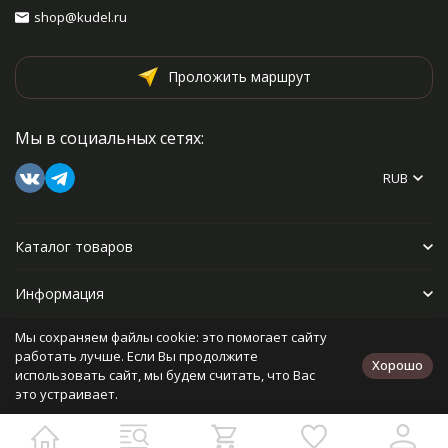
shop@kudel.ru
Проложить маршрут
Мы в социальных сетях:
RUB
Каталог товаров
Информация
Мы сохраняем файлы cookie: это помогает сайту
Прочее
работать лучше. Если Вы продолжите
Хорошо
использовать сайт, мы будем считать, что Вас
это устраивает.
Политика персональных данных
Карта сайта
Разработано в
bodysite.ru