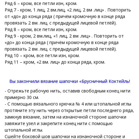
Ряд 6 – кром, все петли изн, кром.
Ряд 7 - кром, 1 лиц, 2 вм.лиц, «2 лиц, 2 вм .лиц» . Повторить
от «до» до конца ряда ( причём кромочную в конце ряда
провязать 2 вм. лиц. с предыдущей лицевой петлёй).
Ряд 8 – кром, все петли изн, кром.
Ряд 9 - кром, 2 вм.лиц, «1 лиц, 2 вм .лиц» . Повторить от
«до» до конца ряда ( причём кромочную в конце ряда
провязать 2 вм. лиц. с предыдущей лицевой петлёй).
Ряд 10 – кром, все петли изн, кром.
Ряд 11 – кром, «2 вм. лиц» до конца ряда, кром.
Вы закончили вязание шапочки «Брусничный Коктейль!
- Отрежьте рабочую нить, оставив свободным конец нити
примерно 30 см.
- С помощью вязального крючка № 4 или штопальной иглы
протяните эту нить через открытые петли последнего ряда,
замкнув вязание, затем на изнаночной стороне шапочки
завяжите узел и закрепите конец нити с помощью
штопальной иглы.
Сшейте боковой шов шапочки на изнаночной стороне и