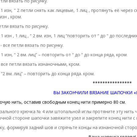
етли вязать по рисунку.
, 1 изн, “ 2 петли снять как лицевые, 1 лиц , протянуть её через 
изн , кром.
петли вязать по рисунку.
 1 изн , 1 лиц , “ 2 вм. изн, 1 лиц “повторить от “ до “ до последних
 - все петли вязать по рисунку.
 1 изн, “ 2 вм. лиц” – повторить от “ до “ до конца ряда, кром.
, все петли вязать изнаночными, кром.
, “2 вм. лиц” – повторить до конца ряда. кром.
****************
ВЫ ЗАКОНЧИЛИ ВЯЗАНИЕ ШАПОЧКИ «Beau
очую нить, оставив свободным конец нити примерно 80 см.
зального крючка № 4 или штопальной иглы протяните эту нить ч
очной стороне шапочки завяжите узел и закрепите конец нити 
ку, формируя задний шов и спрячьте концы на изнаночной сторо
Ваша шапочка готова!