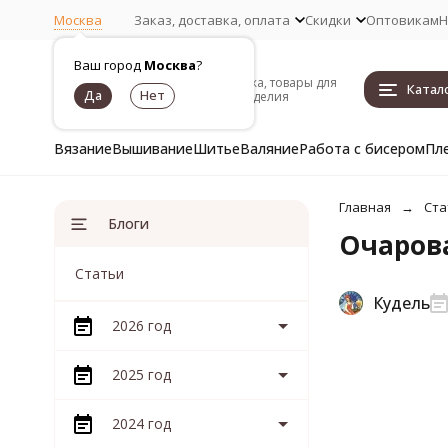
Москва
Заказ, доставка, оплата
Скидки
Оптовикам
Н
Ваш город
Москва
?
Пряжа, товары для
Катал
рукоделия
Вязание
Вышивание
Шитье
Валяние
Работа с бисером
Пл
Главная
Ста
Блоги
Очарова
Статьи
Кудель
2026 год
2025 год
2024 год