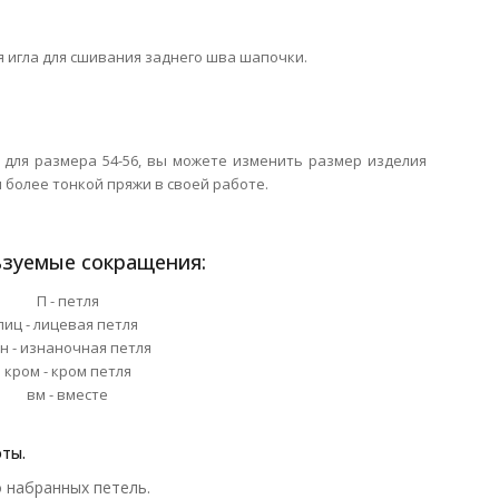
 игла для сшивания заднего шва шапочки.
для размера 54-56, вы можете изменить размер изделия
 более тонкой пряжи в своей работе.
зуемые сокращения:
П - петля
лиц - лицевая петля
н - изнаночная петля
кром - кром петля
вм - вместе
оты.
 набранных петель.