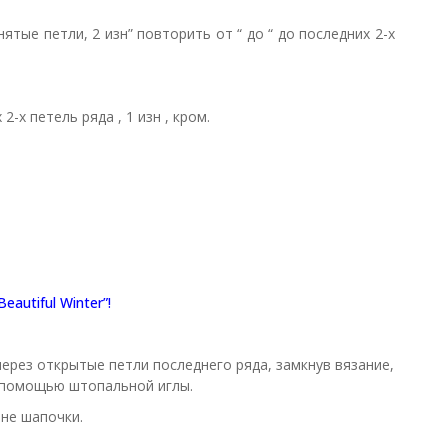
снятые петли, 2 изн” повторить от “ до “ до последних 2-х
 2-х петель ряда , 1 изн , кром.
tiful Winter”!
ерез открытые петли последнего ряда, замкнув вязание,
с помощью штопальной иглы.
не шапочки.