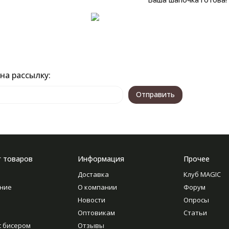
на рассылку:
г товаров
Информация
Прочее
Доставка
Клуб MAGIC
ние
О компании
Форум
Новости
Опросы
Оптовикам
Статьи
с бисером
Отзывы