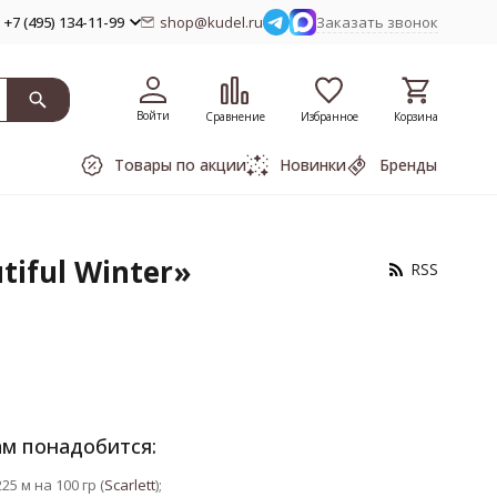
+7 (495) 134-11-99
shop@kudel.ru
Заказать звонок
Войти
Сравнение
Избранное
Корзина
Товары по акции
Новинки
Бренды
iful Winter»
RSS
ам понадобится:
5 м на 100 гр (
Scarlett
);