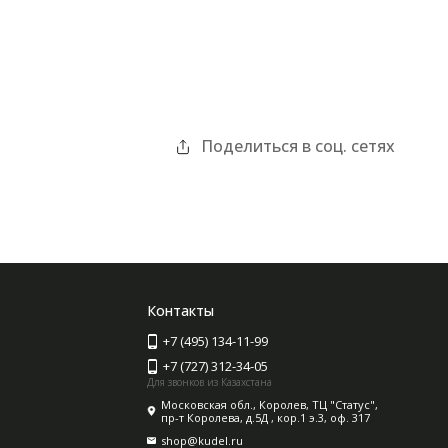
Поделиться в соц. сетях
Контакты
+7 (495) 134-11-99
+7 (727) 312-34-05
Для звонков из Казахстана
Московская обл., Королев, ТЦ "Статус",
пр-т Королева, д.5Д , кор.1 э.3, оф. 317
shop@kudel.ru