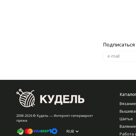
Подписаться 
Катало
Вязание
Вышива
2008-2026 © Кудель — Интернет-гипермаркет
Шитье
пряжи
Валяние
RUB
Работа 