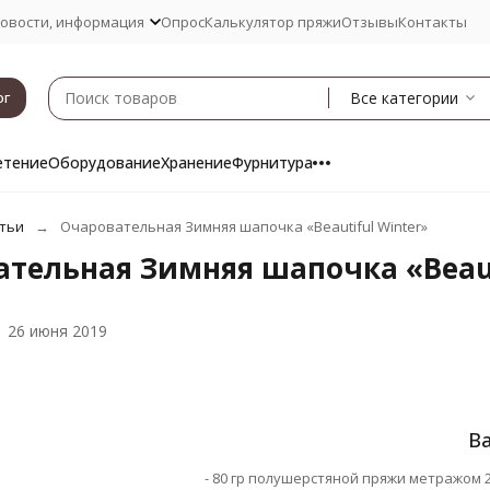
овости, информация
Опрос
Калькулятор пряжи
Отзывы
Контакты
Все категории
ог
етение
Оборудование
Хранение
Фурнитура
тьи
Очаровательная Зимняя шапочка «Beautiful Winter»
тельная Зимняя шапочка «Beaut
26 июня 2019
В
- 80 гр полушерстяной пряжи метражом 22