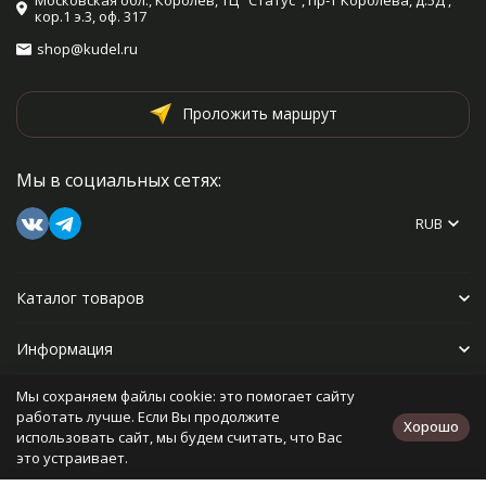
Московская обл., Королев, ТЦ "Статус", пр-т Королева, д.5Д ,
кор.1 э.3, оф. 317
shop@kudel.ru
Проложить маршрут
Мы в социальных сетях:
RUB
Каталог товаров
Информация
Мы сохраняем файлы cookie: это помогает сайту
Прочее
работать лучше. Если Вы продолжите
Хорошо
использовать сайт, мы будем считать, что Вас
это устраивает.
Политика персональных данных
Карта сайта