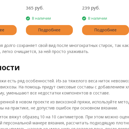
расцветками.
руб.
руб.
365
239
В наличии
В наличии
ее
Подробнее
Подробнее
я долго сохраняет свой вид после многократных стирок, так ка
 легко очищается, за ней просто ухаживать.
ности
яжи есть ряд особенностей. Из-за тяжелого веса ниток невозм
вискозы. На помощь придут смесовые составы с добавлением хл
у, уменьшают все недостатки компонентов в составе.
ренной в новом проекте из вискозной пряжи, используйте метод 
зы на практике, не допустив ошибок при основном вязании.
иток вяжут образец 10 на 10 сантиметров. При этом можно оцен
й персональной манере вязания, рассчитать подходящую плотн
ожно увидеть, насколько уменьшиться готовая вещь после перв