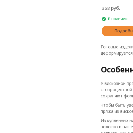
руб.
368
В наличии
Подробн
Готовые издели
деформируется,
Особен
У вискозной пр
стопроцентной 
сохраняют форм
Чтобы быть уве
пряжа из виско
Из купленных н
волокно в ваше
сушится, так м