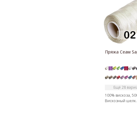
Пряжа Сеам Sap
Ещё 28 вари
100% вискоза, 500
Вискозный шелк.