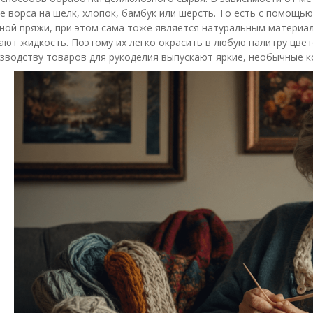
е ворса на шелк, хлопок, бамбук или шерсть. То есть с помощь
ной пряжи, при этом сама тоже является натуральным материал
ют жидкость. Поэтому их легко окрасить в любую палитру цве
зводству товаров для рукоделия выпускают яркие, необычные к