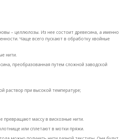
новы – целлюлозы. Из нее состоит древесина, а именно
енности. Чаще всего пускают в обработку хвойные
ые нити.
весина, преобразованная путем сложной заводской
ой раствор при высокой температуре;
е превращают массу в вискозные нити.
полотнище или сплетают в мотки пряжи.
тода можно получить нити разной текстуры. Они будут