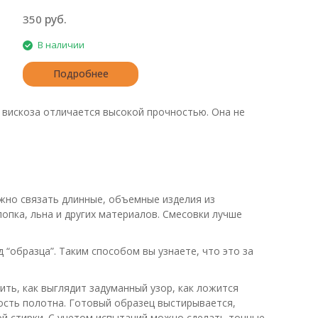
руб.
350
В наличии
Подробнее
к вискоза отличается высокой прочностью. Она не
ожно связать длинные, объемные изделия из
опка, льна и других материалов. Смесовки лучше
“образца”. Таким способом вы узнаете, что это за
ить, как выглядит задуманный узор, как ложится
ость полотна. Готовый образец выстирывается,
ой стирки. С учетом испытаний можно сделать точные