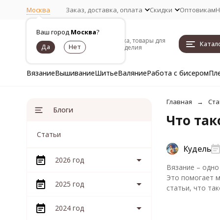
Москва
Заказ, доставка, оплата
Скидки
Оптовикам
Н
Ваш город
Москва
?
Пряжа, товары для
Катал
рукоделия
Вязание
Вышивание
Шитье
Валяние
Работа с бисером
Пл
Главная
Ста
Блоги
Что так
Статьи
Кудель
2026 год
Вязание – одно
Это помогает м
2025 год
статьи, что та
2024 год