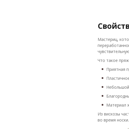
Свойст
Мастериц, кото
переработанног
чувствительную
Что такое пряж
Приятная п
Пластичное
Небольшой 
Благородны
Материал х
Из вискозы час
во время носки.