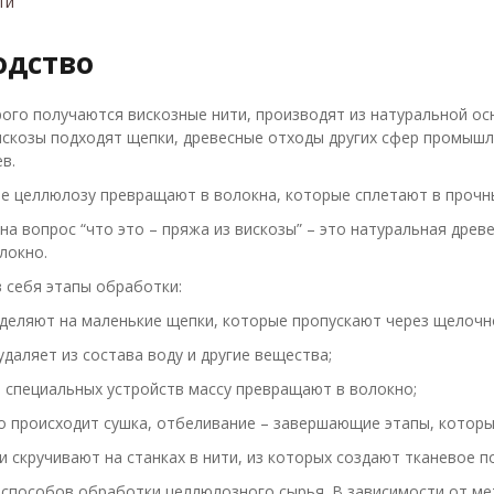
ти
одство
рого получаются вискозные нити, производят из натуральной ос
искозы подходят щепки, древесные отходы других сфер промышл
в.
е целлюлозу превращают в волокна, которые сплетают в прочн
на вопрос “что это – пряжа из вискозы” – это натуральная дре
локно.
 себя этапы обработки:
деляют на маленькие щепки, которые пропускают через щелочн
удаляет из состава воду и другие вещества;
специальных устройств массу превращают в волокно;
о происходит сушка, отбеливание – завершающие этапы, которы
и скручивают на станках в нити, из которых создают тканевое 
 способов обработки целлюлозного сырья. В зависимости от ме