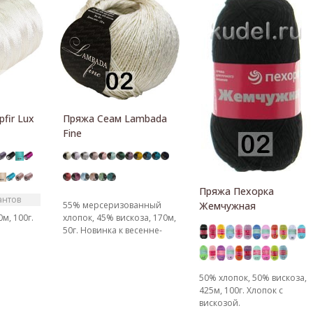
fir Lux
Пряжа Сеам Lambada
Fine
Пряжа Пехорка
антов
Жемчужная
55% мерсеризованный
м, 100г.
хлопок, 45% вискоза, 170м,
50г. Новинка к весенне-
летнему сезону для всех
ценителей качества и
красоты. Пряжа Ламбада
50% хлопок, 50% вискоза,
фине охладит в жаркую
425м, 100г. Хлопок с
погоду и поднимет
вискозой.
настроение шикарными