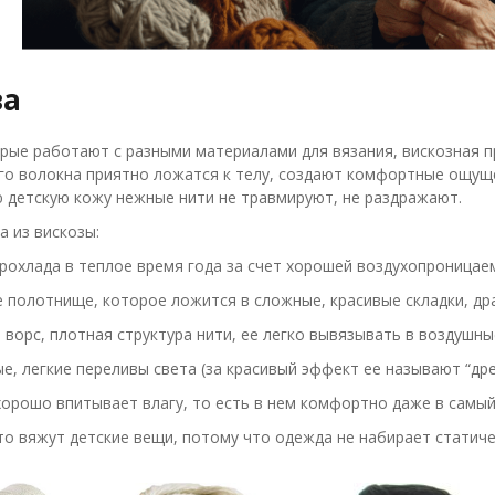
ва
рые работают с разными материалами для вязания, вискозная п
о волокна приятно ложатся к телу, создают комфортные ощуще
 детскую кожу нежные нити не травмируют, не раздражают.
а из вискозы:
рохлада в теплое время года за счет хорошей воздухопроницае
 полотнище, которое ложится в сложные, красивые складки, др
ворс, плотная структура нити, ее легко вывязывать в воздушны
е, легкие переливы света (за красивый эффект ее называют “дре
орошо впитывает влагу, то есть в нем комфортно даже в самый
то вяжут детские вещи, потому что одежда не набирает статич