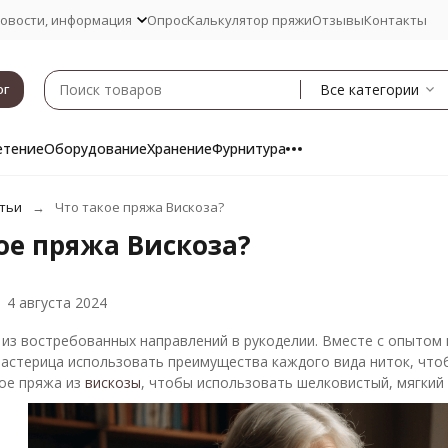
овости, информация
Опрос
Калькулятор пряжи
Отзывы
Контакты
Все категории
ог
етение
Оборудование
Хранение
Фурнитура
тьи
Что такое пряжа Вискоза?
ое пряжа Вискоза?
4 августа 2024
 из востребованных направлений в рукоделии. Вместе с опытом 
астерица использовать преимущества каждого вида ниток, чтоб
кое пряжа из
вискозы
, чтобы использовать шелковистый, мягкий 