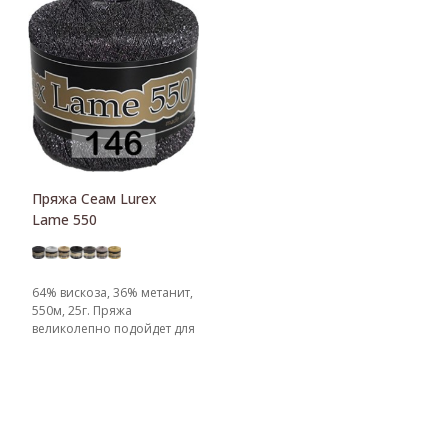
Пряжа Сеам Lurex
Lame 550
64% вискоза, 36% метанит,
550м, 25г. Пряжа
великолепно подойдет для
отделки вечерних
нарядов. Благодаря
входящей в состав вискозе,
пряжа не колется и
приятна на ощупь.