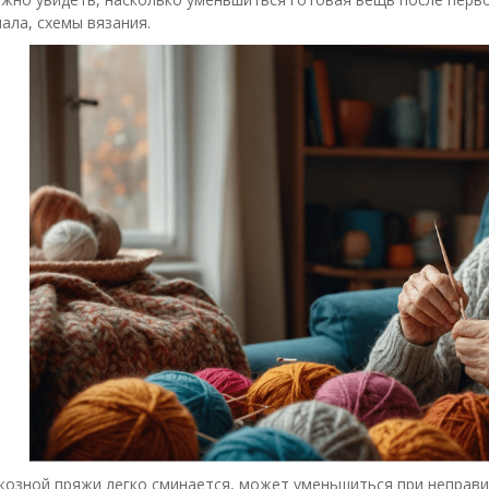
ала, схемы вязания.
козной пряжи легко сминается, может уменьшиться при непра