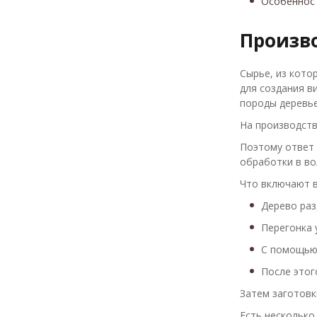
Особеннос
Произв
Сырье, из кото
для создания в
породы деревье
На производств
Поэтому ответ 
обработки в во
Что включают в
Дерево раз
Перегонка 
С помощью 
После этог
Затем заготовк
Есть несколько