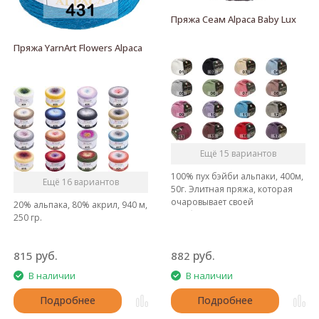
Пряжа Сеам Alpaca Baby Lux
Пряжа YarnArt Flowers Alpaca
Ещё 15 вариантов
100% пух бэйби альпаки, 400м,
Ещё 16 вариантов
50г. Элитная пряжа, которая
очаровывает своей
20% альпака, 80% акрил, 940 м,
необычайной мягкостью,
250 гр.
нежностью и превосходным
качеством.
руб.
руб.
815
882
В наличии
В наличии
Подробнее
Подробнее