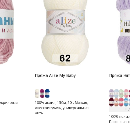
Пряжа Alize My Baby
Пряжа Him
 Акриловая
100% акрил, 150м, 50г. Мягкая,
«нескрипучая», универсальная
Ещё
нить.
100% полиэс
Плюшевая 