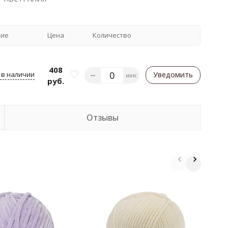
чие
Цена
Количество
408
 в наличии
Уведомить
макс
руб.
Отзывы
П