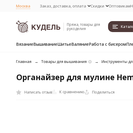
Москва
Заказ, доставка, оплата
Скидки
Оптовикам
Н
Пряжа, товары для
Катал
рукоделия
Вязание
Вышивание
Шитье
Валяние
Работа с бисером
Пл
Главная
Товары для вышивания
Инструменты д
Органайзер для мулине Heml
К сравнению
Поделиться
Написать отзыв