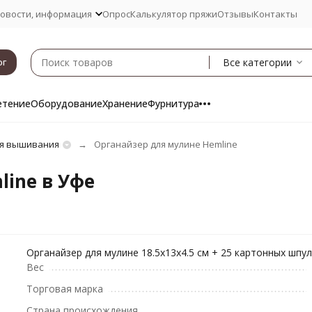
овости, информация
Опрос
Калькулятор пряжи
Отзывы
Контакты
Все категории
ог
етение
Оборудование
Хранение
Фурнитура
ля вышивания
Органайзер для мулине Hemline
ine в Уфе
Органайзер для мулине 18.5х13х4.5 см + 25 картонных шпу
Вес
Торговая марка
Страна происхождения