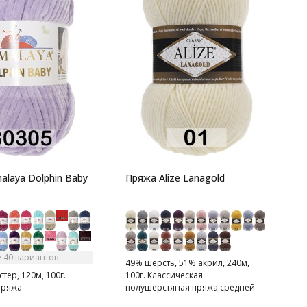
C
7
п
П
т
alaya Dolphin Baby
Пряжа Alize Lanagold
 40 вариантов
49% шерсть, 51% акрил, 240м,
тер, 120м, 100г.
100г. Классическая
пряжа
полушерстяная пряжа средней
толщины.