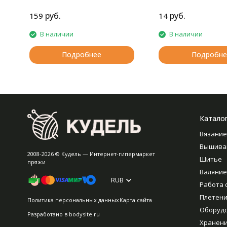
руб.
руб.
159
14
В наличии
В наличии
Подробнее
Подробне
Катало
Вязание
Вышива
2008-2026 © Кудель — Интернет-гипермаркет
Шитье
пряжи
Валяние
RUB
Работа 
Плетен
Политика персональных данных
Карта сайта
Оборуд
Разработано в
bodysite.ru
Хранен