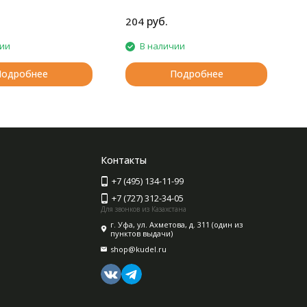
руб.
204
2
чии
В наличии
Подробнее
Подробнее
Контакты
+7 (495) 134-11-99
+7 (727) 312-34-05
Для звонков из Казахстана
г. Уфа, ул. Ахметова, д. 311 (один из
пунктов выдачи)
shop@kudel.ru