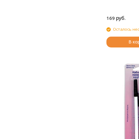
руб.
169
Осталось не
В ко