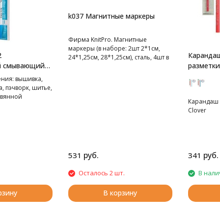
k037 Магнитные маркеры
Фирма KnitPro. Магнитные
маркеры (в наборе: 2шт 2*1см,
2
Карандаш
24*1,25см, 28*1,25см), сталь, 4шт в
й смывающийся
разметки
упаковке
ния: вышивка,
, пэчворк, шитье,
евянной
Карандаш 
Clover
руб.
руб.
531
341
Осталось 2 шт.
В нали
рзину
В корзину