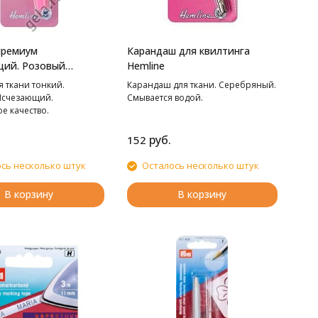
Премиум
Карандаш для квилтинга
щий. Розовый
Hemline
 ткани тонкий.
Карандаш для ткани. Серебряный.
Исчезающий.
Смывается водой.
е качество.
руб.
152
сь несколько штук
Осталось несколько штук
В корзину
В корзину