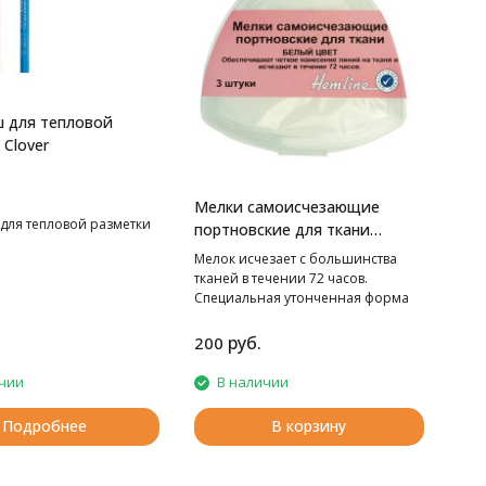
 для тепловой
 Clover
Мелки cамоисчезающие
для тепловой разметки
портновские для ткани
HEMLINE
Мелок исчезает с большинства
тканей в течении 72 часов.
Специальная утонченная форма
края позволяет наносить
достаточно тонкие и четкие
руб.
200
контуры. Размер: 5 х 5 см
чии
В наличии
Подробнее
В корзину