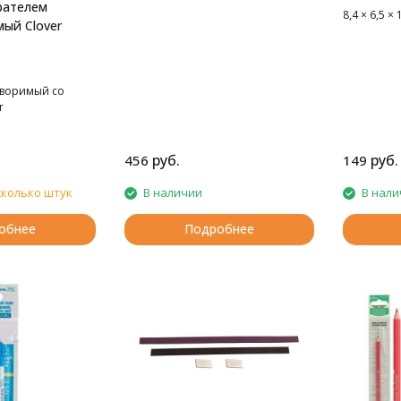
рателем
8,4 × 6,5 × 
ый Clover
творимый со
r
руб.
руб.
456
149
сколько штук
В наличии
В нали
обнее
Подробнее