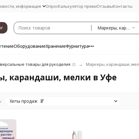
овости, информация
Опрос
Калькулятор пряжи
Отзывы
Контакты
Маркеры, карандаши, мелки
ог
етение
Оборудование
Хранение
Фурнитура
версальные товары для рукоделия
Маркеры, карандаши, мел
ы, карандаши, мелки в Уфе
:
Хиты продаж