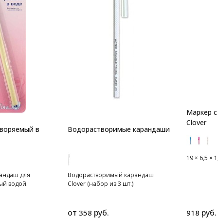
Маркер с
Clover
воряемый в
Водорастворимые карандаши
19 × 6,5 × 1
андаш для
Водорастворимый карандаш
ый водой.
Clover (набор из 3 шт.)
от
руб.
руб.
358
918