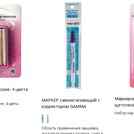
ские. 4 цвета
Маркиров
МАРКЕР самоисчезающий с
е, 4 цвета.
щеточкой
корректором GAMMA
Набор кара
Область применения: вышивка,
лоскутная техника,пэчворк, шитье