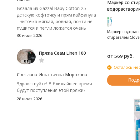
Маркер со сти
Вязала из Gazzal Baby Cotton 25
водорастворим
детскую кофточку и прям кайфанула
- ниточка мягкая, ровная, почти не
пушится и петли ложатся очень
Маркер водорас
аккуратно. После стирки полотно
30 июля 2026
стирателем Clove
осталось приятным и форму не
потеряло, цвет тоже не стал
Пряжа Сеам Linen 100
тусклее. Единственный нюанс -
от
руб.
569
моточки маленькие, расход лучше
посчитать заранее, а то мне одного
Осталось не
чуть-чуть не хватило))
Светлана Игнатьевна Морозова
Подр
Здравствуйте! В ближайшее время
будут поступления этой пряжи?
28 июля 2026