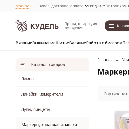
Москва
Заказ, доставка, оплата
Скидки
Оптовикам
Н
Пряжа, товары для
Катал
рукоделия
Вязание
Вышивание
Шитье
Валяние
Работа с бисером
Пл
Главная
Уни
Каталог товаров
Маркер
Лампы
Сортировать
Линейки, измерители
Лупы, пинцеты
Маркеры, карандаши, мелки