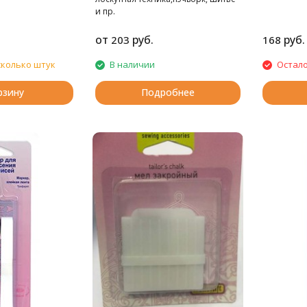
и пр.
от
руб.
руб.
203
168
сколько штук
В наличии
Остало
рзину
Подробнее