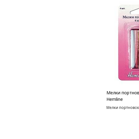
Мелки портнов
Hemline
Мелки портновски