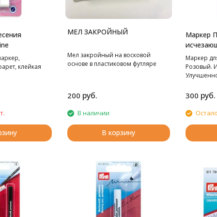
МЕЛ ЗАКРОЙНЫЙ
есения
Маркер 
ine
исчезаю
Hemline
Мел закройный на восковой
маркер,
Маркер для
основе в пластиковом футляре
арет, клейкая
Розовый. 
Улучшенно
руб.
руб.
200
300
т.
В наличии
Остало
рзину
В корзину