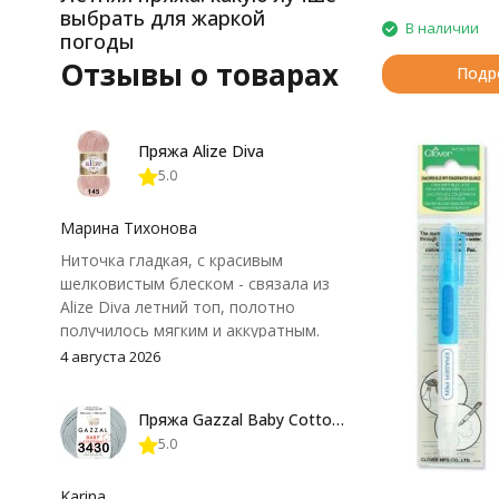
выбрать для жаркой
В наличии
погоды
Отзывы о товарах
Подр
Пряжа Alize Diva
5.0
Марина Тихонова
Ниточка гладкая, с красивым
шелковистым блеском - связала из
Alize Diva летний топ, полотно
получилось мягким и аккуратным.
Петли хорошо видны, вяжется
4 августа 2026
довольно быстро, после стирки
форма не поплыла. Единственный
Пряжа Gazzal Baby Cotton 25
нюанс - пряжа немного скользит и
5.0
иногда расслаивается, пришлось
привыкнуть к ней и подобрать
крючок поудобнее.
Karina