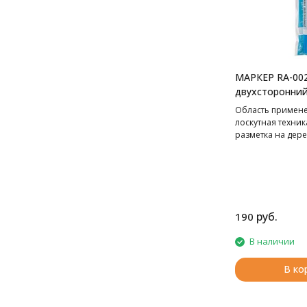
МАРКЕР RA-00
двухсторонни
GAMMA
Область примене
лоскутная техника
разметка на дер
повехности и пр.
руб.
190
В наличии
В ко