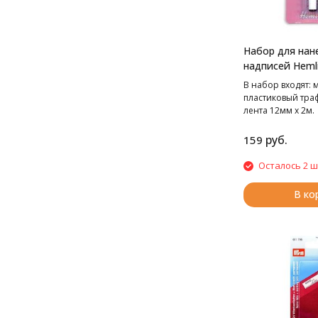
Набор для нан
надписей Heml
В набор входят: 
пластиковый траф
лента 12мм х 2м.
руб.
159
Осталось 2 ш
В ко