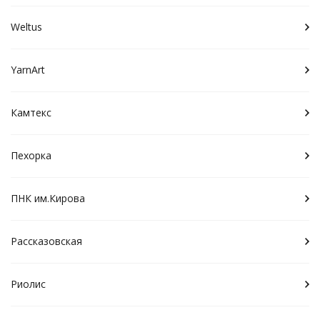
Weltus
YarnArt
Камтекс
Пехорка
ПНК им.Кирова
Рассказовская
Риолис