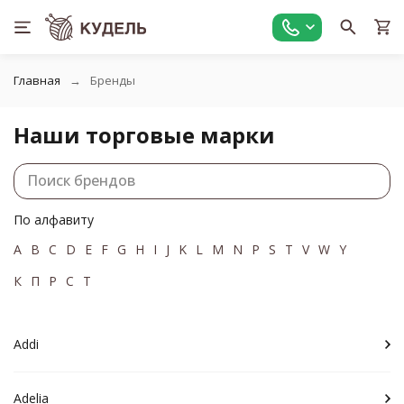
Главная
Бренды
Наши торговые марки
По алфавиту
A
B
C
D
E
F
G
H
I
J
K
L
M
N
P
S
T
V
W
Y
К
П
Р
С
Т
Addi
Adelia