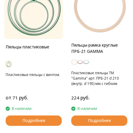
Пяльцы-рамка круглые
Пяльцы пластиковые
ПРБ-21 GAMMA
Пластиковые пяльцы ТМ
Пластиковые пяльцы с винтом.
"Gamma" арт. ПРБ-21 d 210
(внутр. d 195) мм с гибким
внешним кольцом круглой
формы - выполнены из
от
руб.
руб.
71
224
высококачественного сырья.
Применяются для фиксации
В наличии
В наличии
канвы при вышивании за счет
натяжения верхнего кольца. В
Подробнее
Подробнее
данные пяльцы можно
оформить готовую вышитую
работу. Подвес расположен на