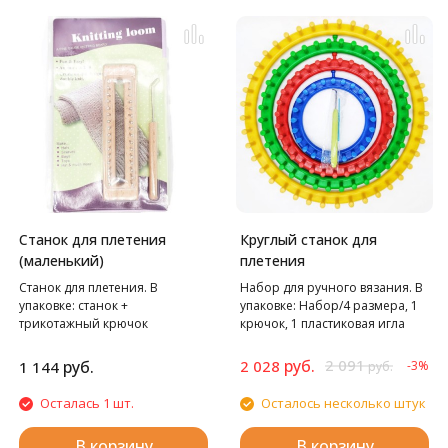
внутреннем кольце пялец.
ВАЖНО! Перед натяжением
канвы на пяльцы рекомендуем
протирать их мягкой тканью.
Рекомендуются для
вышивания на тонких
хлопчатобумажных, льняных и
не аппретированных тканях.
Станок для плетения
Круглый станок для
(маленький)
плетения
Станок для плетения. В
Набор для ручного вязания. В
упаковке: станок +
упаковке: Набор/4 размера, 1
трикотажный крючок
крючок, 1 пластиковая игла
руб.
2 091
руб.
2 028
1 144
-3%
руб.
Осталась 1 шт.
Осталось несколько штук
В корзину
В корзину