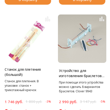
Станок для плетения
Устройство для
(большой)
изготовления браслетов
Clover
Станок для плетения. В
При помощи этого устройства
упаковке: станок +
можно сделать 8 вариантов
трикотажный крючок
браслетов. Clover 9943
руб.
1 800
руб.
3 147
1 746
2 990
-3%
-5%
руб.
руб.