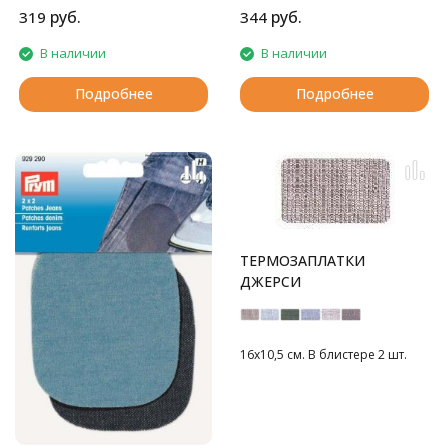
спортивной одежды.
руб.
руб.
319
344
В наличии
В наличии
Подробнее
Подробнее
ТЕРМОЗАПЛАТКИ
ДЖЕРСИ
16х10,5 см. В блистере 2 шт.