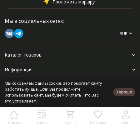
Проложить маршрут
Мы в социальных сетях:
RUB
Каталог товаров
Информация
Мы сохраняем файлы cookie: это помогает сайту
Прочее
работать лучше. Если Вы продолжите
Хорошо
использовать сайт, мы будем считать, что Вас
это устраивает.
Политика персональных данных
Карта сайта
Разработано в
bodysite.ru
Главная
Каталог
Корзина
Избранное
Войти