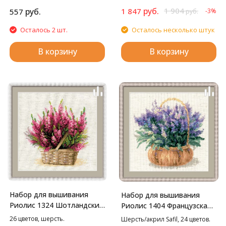
стилус, воск, маркированные
руб.
1 904
руб.
1 847
557
-3%
руб.
пакетики со стразами. Cтразы
квадратные: 27 цветов
Осталось 2 шт.
Осталось несколько штук
В корзину
В корзину
Набор для вышивания
Набор для вышивания
Риолис 1324 Шотландский
Риолис 1404 Французская
вереск, 25*25 см
лаванда, 25*25 см
26 цветов, шерсть.
Шерсть/акрил Safil, 24 цветов.