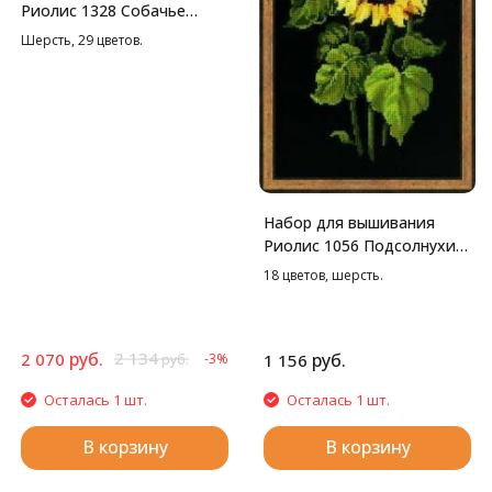
Риолис 1328 Собачье
семейство, 40*30 см
Шерсть, 29 цветов.
Набор для вышивания
Риолис 1056 Подсолнухи
на черной канве, 25*50 см
18 цветов, шерсть.
руб.
2 134
2 070
руб.
-3%
1 156
руб.
Осталась 1 шт.
Осталась 1 шт.
В корзину
В корзину