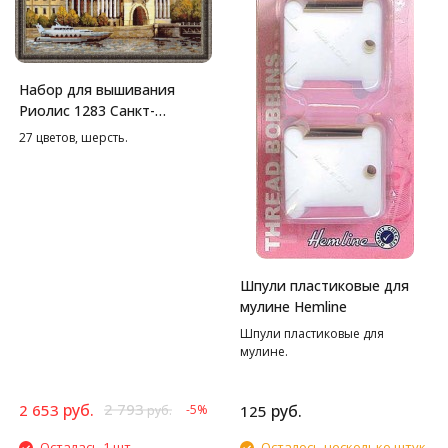
Набор для вышивания
Риолис 1283 Санкт-
петербург.
27 цветов, шерсть.
Адмиралтейская
набережная, 40*40 см
Шпули пластиковые для
мулине Hemline
Шпули пластиковые для
мулине.
руб.
2 793
2 653
руб.
-5%
125
руб.
Осталась 1 шт.
Осталось несколько штук