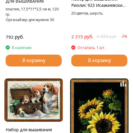
ДЛЯ ВЫШИВАНИЯ
Риолис 923 Исаакиевский
пластик, 17,5*11*2,5 см м, 120
собор, 46*40 см
20 цветов, шерсть.
гр.
Органайзер для мулине 30
цветов
руб.
2 283
руб.
2 215
792
-3%
руб.
В наличии
Осталась 1 шт.
В корзину
В корзину
Набор для вышивания