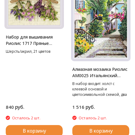
Набор для вышивания
Риолис 1717 Пряные
травы, 30*24 см
Шерсть/акрил, 21 цветов
Алмазная мозаика Риолис
АМ0025 Итальянский
дворик, 27*38 см
В набор входит: холст с
клеевой основой и
цветосимвольной схемой, два
лотка, пинцет в мягком чехле,
стилус, воск, маркированные
руб.
руб.
840
1 516
пакетики со стразами. Cтразы
квадратные: 20 цветов
Осталось 2 шт.
Осталось 2 шт.
В корзину
В корзину