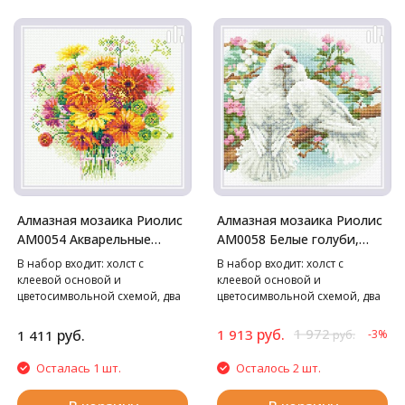
Алмазная мозаика Риолис
Алмазная мозаика Риолис
АМ0054 Акварельные
АМ0058 Белые голуби,
герберы, 30*30 см
30*30 см
В набор входит: холст с
В набор входит: холст с
клеевой основой и
клеевой основой и
цветосимвольной схемой, два
цветосимвольной схемой, два
лотка, пинцет в мягком чехле,
лотка, пинцет в мягком чехле,
стилус, воск, маркированные
стилус, воск, маркированные
руб.
1 972
руб.
1 913
1 411
-3%
руб.
пакетики со стразами. Cтразы
пакетики со стразами. Cтразы
квадратные: 27 цветов
квадратные: 26 цветов
Осталась 1 шт.
Осталось 2 шт.