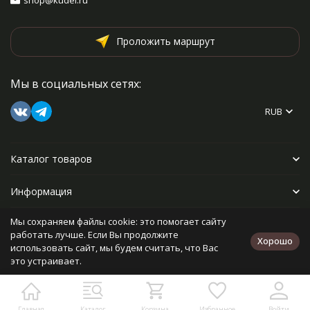
shop@kudel.ru
Проложить маршрут
Мы в социальных сетях:
RUB
Каталог товаров
Информация
Мы сохраняем файлы cookie: это помогает сайту
Прочее
работать лучше. Если Вы продолжите
Хорошо
использовать сайт, мы будем считать, что Вас
это устраивает.
Политика персональных данных
Карта сайта
Разработано в
bodysite.ru
Главная
Каталог
Корзина
Избранное
Войти