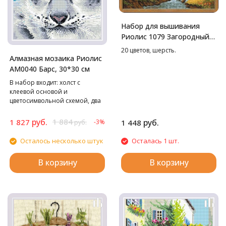
Набор для вышивания
Риолис 1079 Загородный
пейзаж. Осень, 38*26 см
20 цветов, шерсть.
Алмазная мозаика Риолис
АМ0040 Барс, 30*30 см
В набор входит: холст с
клеевой основой и
цветосимвольной схемой, два
лотка, пинцет в мягком чехле,
стилус, воск, маркированные
руб.
1 884
1 827
руб.
-3%
1 448
руб.
пакетики со стразами. Cтразы
квадратные: 12 цветов
Осталось несколько штук
Осталась 1 шт.
В корзину
В корзину