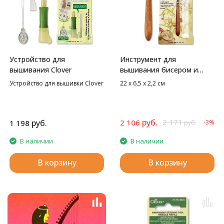
Устройство для
Инструмент для
вышивания Clover
вышивания бисером и
пайетками
Устройство для вышивки Clover
22 х 6,5 х 2,2 см
руб.
2 171
руб.
2 106
1 198
-3%
руб.
В наличии
В наличии
В корзину
В корзину