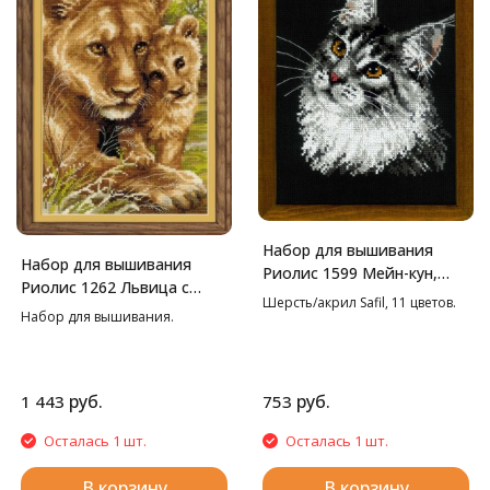
Набор для вышивания
Набор для вышивания
Риолис 1599 Мейн-кун,
Риолис 1262 Львица с
21*30 см
Шерсть/акрил Safil, 11 цветов.
львенком, 22*38 см
Набор для вышивания.
руб.
руб.
1 443
753
Осталась 1 шт.
Осталась 1 шт.
В корзину
В корзину