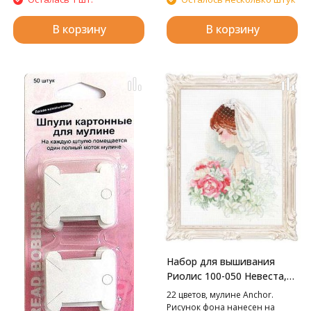
В корзину
В корзину
Набор для вышивания
Риолис 100-050 Невеста,
30*40 см
22 цветов, мулине Anchor.
Рисунок фона нанесен на