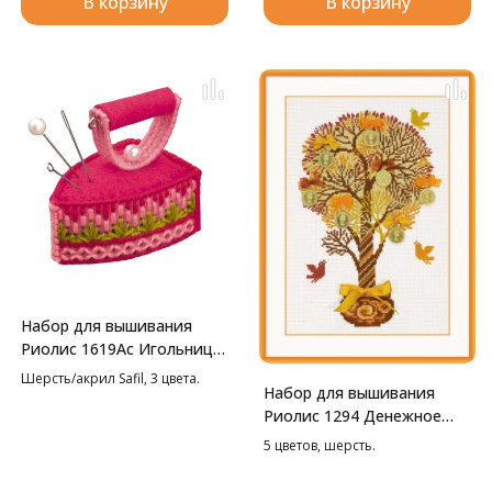
В корзину
В корзину
Набор для вышивания
Риолис 1619Ас Игольница
Утюжок, 5,5*3,5*5 см
Шерсть/акрил Safil, 3 цвета.
Набор для вышивания
Риолис 1294 Денежное
дерево, 21*30 см
5 цветов, шерсть.