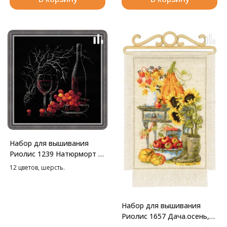
Набор для вышивания
Риолис 1239 Натюрморт с
красным вином, 30*30 см
12 цветов, шерсть.
Набор для вышивания
Риолис 1657 Дача.осень,
20*30 см