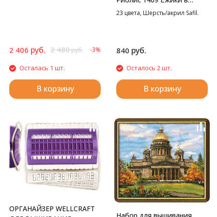
бруснике, 25*25 см
23 цвета, Шерсть/акрил Safil.
руб.
2 480
2 406
руб.
-3%
840
руб.
Осталась 1 шт.
Осталось 2 шт.
В корзину
В корзину
ОРГАНАЙЗЕР WELLCRAFT
Набор для вышивания