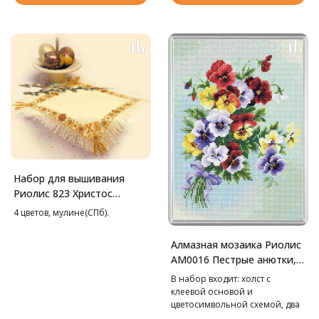
Набор для вышивания
Риолис 823 Христос
Воскресе Салфетка, 26*26
4 цветов, мулине(СПб).
см
Алмазная мозаика Риолис
АМ0016 Пестрые анютки,
27*38 см
В набор входит: холст с
клеевой основой и
цветосимвольной схемой, два
лотка, пинцет в мягком чехле,