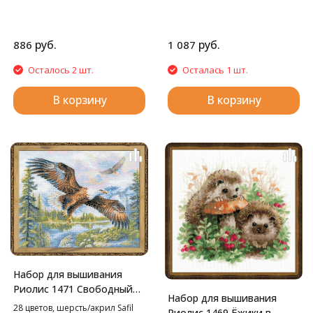
руб.
руб.
886
1 087
Осталось 2 шт.
Осталась 1 шт.
В корзину
В корзину
Набор для вышивания
Риолис 1471 Свободный
Набор для вышивания
полет, 50*40 см
28 цветов, шерсть/акрил Safil
Риолис 1469 Ёжики в