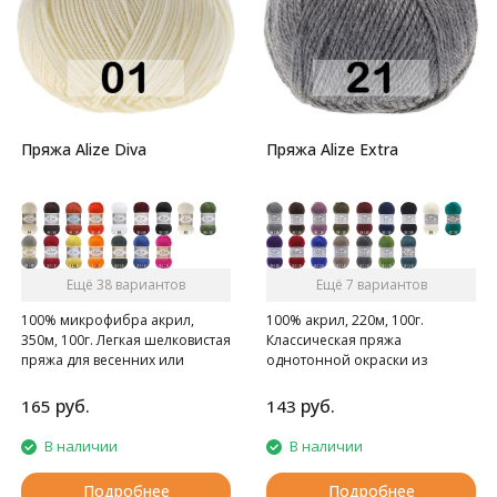
Пряжа Alize Diva
Пряжа Alize Extra
Ещё 38 вариантов
Ещё 7 вариантов
100% микрофибра акрил,
100% акрил, 220м, 100г.
350м, 100г. Легкая шелковистая
Классическая пряжа
пряжа для весенних или
однотонной окраски из
летних вещей.
акрила.
руб.
руб.
165
143
В наличии
В наличии
Подробнее
Подробнее