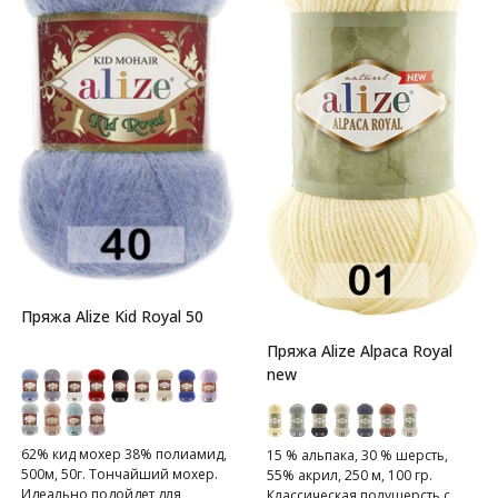
Пряжа Alize Kid Royal 50
Пряжа Alize Alpaca Royal
new
62% кид мохер 38% полиамид,
15 % альпака, 30 % шерсть,
500м, 50г. Тончайший мохер.
55% акрил, 250 м, 100 гр.
Идеально подойдет для
Классическая полушерсть с