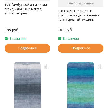
Ещё 15 вариантов
10% бамбук, 90% анти-пиллинг
акрил, 240м, 100г. Мягкая,
100% акрил, 210м, 100г.
дышащая пряжа с
Классическая демисезонная
нескатывающимся акрилом.
пряжа средней толщины
длинно-секционного
крашения.
руб.
руб.
185
162
В наличии
В наличии
Подробнее
Подробнее