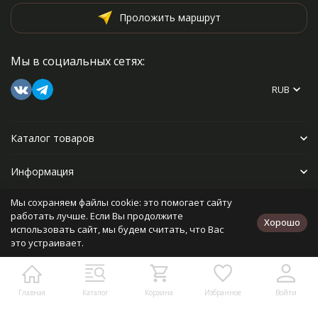
Проложить маршрут
Мы в социальных сетях:
RUB
Каталог товаров
Информация
Мы сохраняем файлы cookie: это помогает сайту
Прочее
работать лучше. Если Вы продолжите
Хорошо
использовать сайт, мы будем считать, что Вас
это устраивает.
Политика персональных данных
Карта сайта
Разработано в
bodysite.ru
Главная
Каталог
Корзина
Избранное
Войти