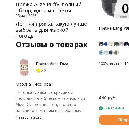
Пряжа Alize Puffy: полный
обзор, идеи и советы
28 мая 2026
Летняя пряжа: какую лучше
Пряжа Lang Yar
выбрать для жаркой
погоды
Отзывы о товарах
Пряжа Alize Diva
100% альпака, 100
5.0
Марина Тихонова
Ниточка гладкая, с красивым
руб.
640
шелковистым блеском - связала из
Alize Diva летний топ, полотно
В наличии
получилось мягким и аккуратным.
Петли хорошо видны, вяжется
4 августа 2026
Подр
довольно быстро, после стирки
форма не поплыла. Единственный