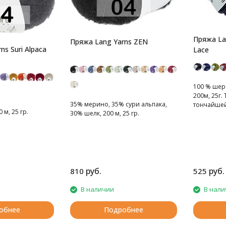
Пряжа La
Пряжа Lang Yarns ZEN
ns Suri Alpaca
Lace
100 % шер
200м, 25г.
35% мерино, 35% сури альпака,
тончайшей
 м, 25 гр.
30% шелк, 200 м, 25 гр.
руб.
руб.
810
525
В наличии
В нали
обнее
Подробнее