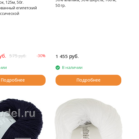
к, 125м, 50г.
50 гр.
ванный египетский
ассической
чной крутки с
ым шелковистым
уб.
575
руб.
-30%
1 455
руб.
чии
В наличии
Подробнее
Подробнее