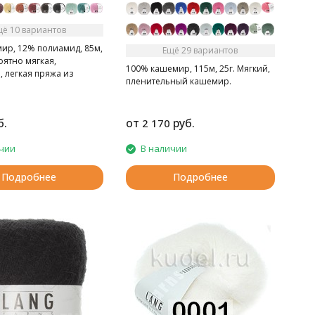
щё 10 вариантов
ир, 12% полиамид, 85м,
Ещё 29 вариантов
оятно мягкая,
100% кашемир, 115м, 25г. Мягкий,
 легкая пряжа из
пленительный кашемир.
о кашемира
б.
от
руб.
2 170
чии
В наличии
Подробнее
Подробнее