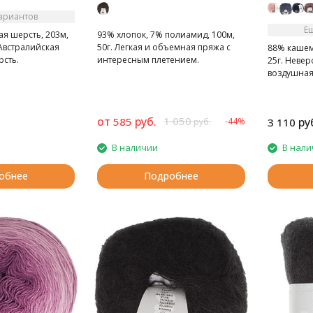
вариантов
Е
я шерсть, 203м,
93% хлопок, 7% полиамид, 100м,
Австралийская
50г. Легкая и объемная пряжа с
88% кашем
сть.
интересным плетением.
25г. Невер
Классические сдержанные цвета.
воздушная,
шикарног
от
руб.
1 050
585
ру
-44%
3 110
руб.
В наличии
В нали
обнее
Подробнее