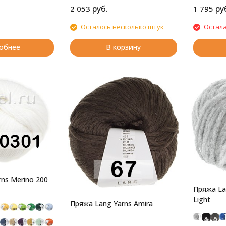
руб.
ру
2 053
1 795
Осталось несколько штук
Остала
обнее
В корзину
ns Merino 200
Пряжа La
Light
Пряжа Lang Yarns Amira