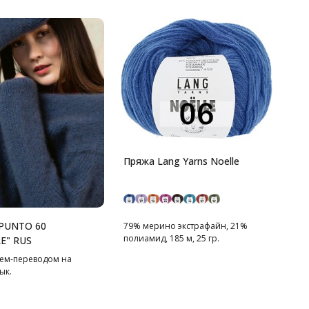
Пряжа Lang Yarns Noelle
"PUNTO 60
79% мерино экстрафайн, 21%
полиамид, 185 м, 25 гр.
E" RUS
ем-переводом на
ык.