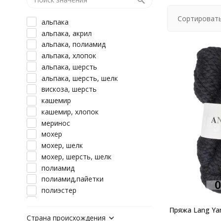
Сортировать
альпака
альпака, акрил
альпака, полиамид
альпака, хлопок
альпака, шерсть
альпака, шерсть, шелк
вискоза, шерсть
кашемир
кашемир, хлопок
меринос
мохер
мохер, шелк
мохер, шерсть, шелк
полиамид
полиамид,пайетки
полиэстер
хлопок
Пряжа Lang Yar
хлопок, вискоза
Страна происхождения