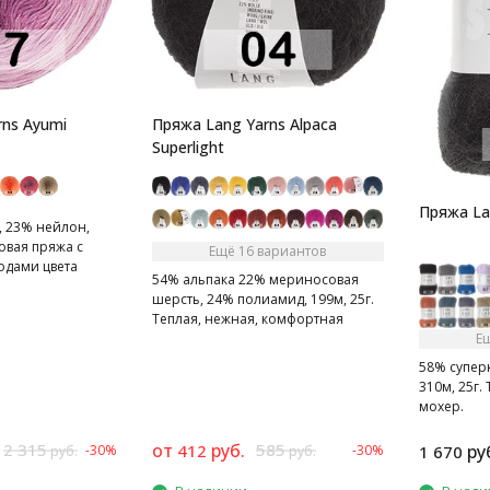
rns Ayumi
Пряжа Lang Yarns Alpaca
Superlight
Пряжа La
, 23% нейлон,
ковая пряжа с
Ещё 16 вариантов
одами цвета
54% альпака 22% мериносовая
шерсть, 24% полиамид, 199м, 25г.
Теплая, нежная, комфортная
Е
58% супер
310м, 25г
мохер.
2 315
от
руб.
585
412
ру
-30%
-30%
1 670
руб.
руб.