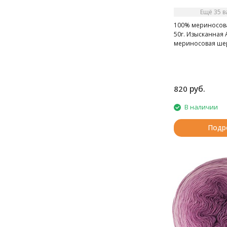
Ещё 35 
100% мериносова
50г. Изысканная 
мериносовая шер
руб.
820
В наличии
Подр