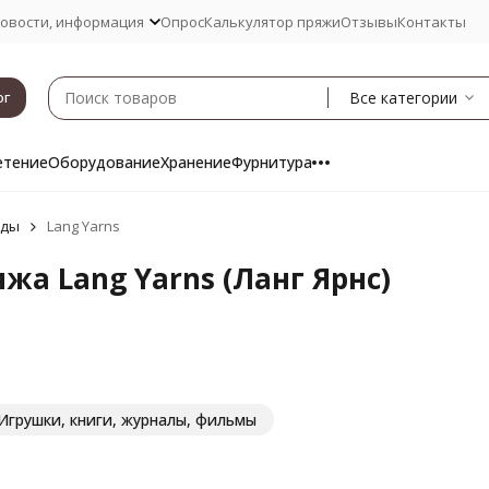
овости, информация
Опрос
Калькулятор пряжи
Отзывы
Контакты
Все категории
ог
етение
Оборудование
Хранение
Фурнитура
нды
Lang Yarns
жа Lang Yarns (Ланг Ярнс)
Игрушки, книги, журналы, фильмы