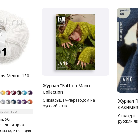
ns Merino 150
Журнал "Fatto a Mano
Collection"
С вкладышем-переводом на
Журнал 
русский язык.
CASHMER
вариантов
С вкладыш
м, 50г.
русский яз
рстяная пряжа
оизводителя для
вещей на зиму.