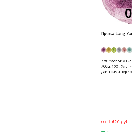
Пряжа Lang Ya
77% хлопок Мако
700м, 100г. Хлоп
длинными перех
от
руб.
1 620