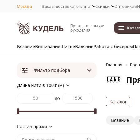
Москва
Заказ, доставка, оплата
Скидки
Оптовикам
Н
Пряжа, товары для
Катал
рукоделия
Вязание
Вышивание
Шитье
Валяние
Работа с бисером
Пл
Главная
Бре
Фильтр подбора
Пря
Длина нити в 100 г (м)
до
Каталог
Вязание
Состав пряжи