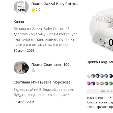
Пряжа Gazzal Baby Cotton 25
нюанс - пряжа немного скользит и
5.0
иногда расслаивается, пришлось
привыкнуть к ней и подобрать
крючок поудобнее.
Karina
Вязала из Gazzal Baby Cotton 25
детскую кофточку и прям кайфанула
- ниточка мягкая, ровная, почти не
пушится и петли ложатся очень
аккуратно. После стирки полотно
30 июля 2026
осталось приятным и форму не
потеряло, цвет тоже не стал
Пряжа Lang Yar
Пряжа Сеам Linen 100
тусклее. Единственный нюанс -
моточки маленькие, расход лучше
посчитать заранее, а то мне одного
чуть-чуть не хватило))
Светлана Игнатьевна Морозова
Здравствуйте! В ближайшее время
Ещё 16 
будут поступления этой пряжи?
100% шерсть, 150
28 июля 2026
Классическая ше
швейцарского пр
создания теплых 