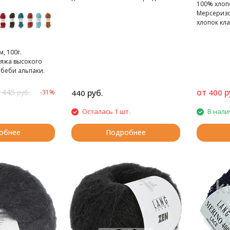
100% хлопо
эластичности.
Мерсеризо
хлопок кл
многонито
характерн
блеском.
, 100г.
яжа высокого
 беби альпаки.
 445
от
р
руб.
400
-31%
440
руб.
Осталась 1 шт.
В нали
обнее
Подробнее