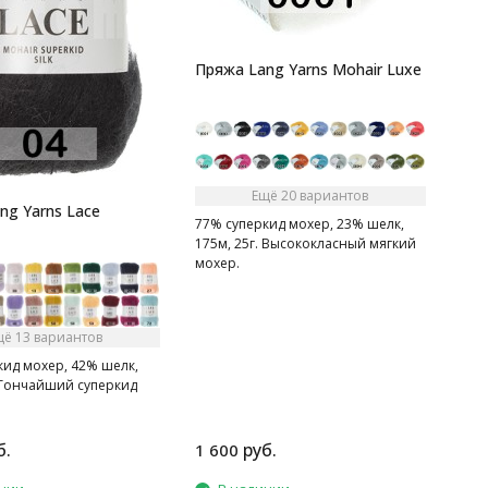
Пряжа Lang Yarns Mohair Luxe
Ещё 20 вариантов
ng Yarns Lace
77% суперкид мохер, 23% шелк,
175м, 25г. Высококласный мягкий
мохер.
щё 13 вариантов
кид мохер, 42% шелк,
. Тончайший суперкид
б.
руб.
1 600