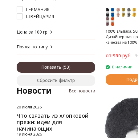
хлопок, полиамид
хлопок, полиэстер
ГЕРМАНИЯ
хлопок, шелк
ШВЕЙЦАРИЯ
хлопок, шерсть
шелк
100% альпака, 50м
Цена за 100 гр
шерсть
Дизайнерская пр
качества из 100%
шерсть, полиамид
Пряжа по типу
шерсть, полиэстер
от
руб.
1
990
шерсть, шелк
Показать
В наличии
Подр
Сбросить фильтр
Новости
Все новости
20 июля 2026
Что связать из хлопковой
пряжи: идеи для
начинающих
19 июня 2026