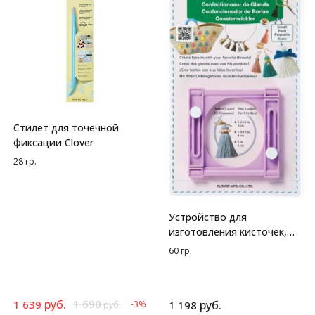
Стилет для точечной
фиксации Clover
28 гр.
Устройство для
изготовления кисточек,
малое Clover
60 гр.
руб.
1 690
1 639
руб.
-3%
1 198
руб.