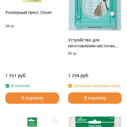
Роллерный пресс Clover
38 гр.
Устройство для
изготовления кисточек,
большое Clover
85 гр.
руб.
руб.
1 551
1 298
В наличии
Осталось несколько штук
В корзину
В корзину