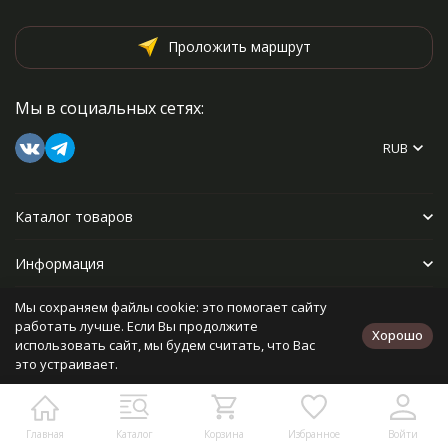
Проложить маршрут
Мы в социальных сетях:
RUB
Каталог товаров
Информация
Мы сохраняем файлы cookie: это помогает сайту
Прочее
работать лучше. Если Вы продолжите
Хорошо
использовать сайт, мы будем считать, что Вас
это устраивает.
Политика персональных данных
Карта сайта
Разработано в
bodysite.ru
Главная
Каталог
Корзина
Избранное
Войти