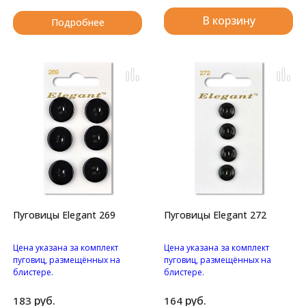
В корзину
Подробнее
Пуговицы Elegant 269
Пуговицы Elegant 272
Цена указана за комплект
Цена указана за комплект
пуговиц, размещённых на
пуговиц, размещённых на
блистере.
блистере.
Пуговицы с четырьмя
Пуговицы с двумя
отверстиями.
отверстиями.
руб.
руб.
183
164