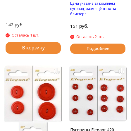
Цена указана за комплект
пуговиц, размещённых на
блистере.
Пуговицы с двумя
руб.
142
отверстиями.
руб.
151
Осталась 1 шт.
Осталось 2 шт.
В корзину
Подробнее
Пуговицы Elegant 420