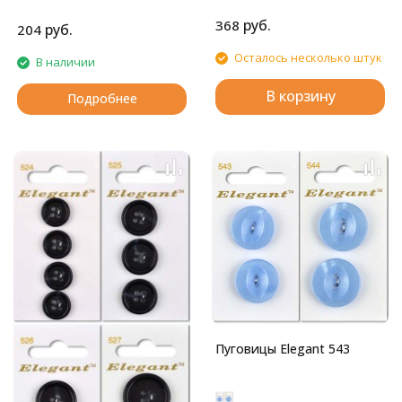
ножке.
Глянцевые пуговицы с
руб.
368
четырьмя отверстиями.
руб.
204
Осталось несколько штук
В наличии
В корзину
Подробнее
Пуговицы Elegant 543