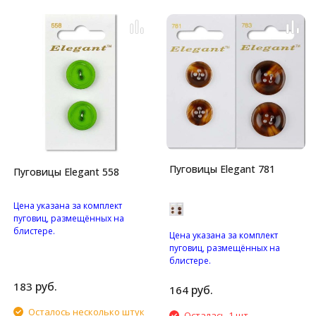
Пуговицы Elegant 781
Пуговицы Elegant 558
Цена указана за комплект
пуговиц, размещённых на
блистере.
Цена указана за комплект
Пуговицы с двумя
пуговиц, размещённых на
отверстиями.
блистере.
Пуговицы с четырьмя
руб.
183
отверстиями.
руб.
164
Осталось несколько штук
Осталась 1 шт.