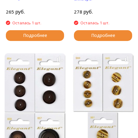
Матовые пуговицы с
Пуговицы с двумя
четырьмя отверстиями.
отверстиями.
руб.
руб.
265
278
Осталась 1 шт.
Осталась 1 шт.
Подробнее
Подробнее