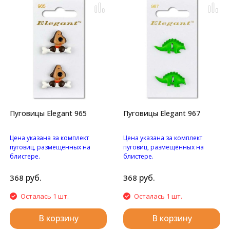
Пуговицы Elegant 965
Пуговицы Elegant 967
Цена указана за комплект
Цена указана за комплект
пуговиц, размещённых на
пуговиц, размещённых на
блистере.
блистере.
Пуговицы "Пес с
Пуговицы "Динозаврики" с
косточкой" на ножке.
двумя отверстиями.
руб.
руб.
368
368
Осталась 1 шт.
Осталась 1 шт.
В корзину
В корзину