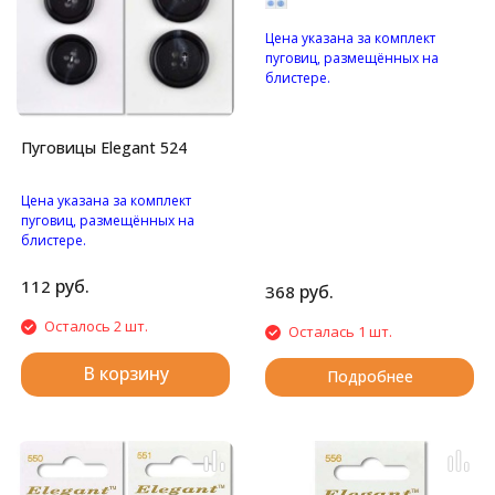
Цена указана за комплект
пуговиц, размещённых на
блистере.
Перламутровые пуговицы с
двумя отверстиями.
Пуговицы Elegant 524
Цена указана за комплект
пуговиц, размещённых на
блистере.
Матовые пуговицы с
четырьмя отверстиями.
руб.
112
руб.
368
Осталось 2 шт.
Осталась 1 шт.
В корзину
Подробнее