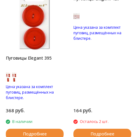
Цена указана за комплект
пуговиц, размещённых на
блистере.
Пуговицы с четырьмя
отверстиями.
Пуговицы Elegant 395
Цена указана за комплект
пуговиц, размещённых на
блистере.
Глянцевые пуговицы с
двумя отверстиями.
руб.
руб.
368
164
В наличии
Осталось 2 шт.
Подробнее
Подробнее