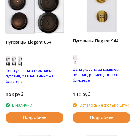
Пуговицы Elegant 944
Пуговицы Elegant 854
Цена указана за комплект
Цена указана за комплект
пуговиц, размещённых на
пуговиц, размещённых на
блистере.
блистере.
Пуговицы с четырьмя
Глянцевые пуговицы с
отверстиями.
двумя отверстиями.
руб.
руб.
368
142
В наличии
Осталось несколько штук
Подробнее
Подробнее