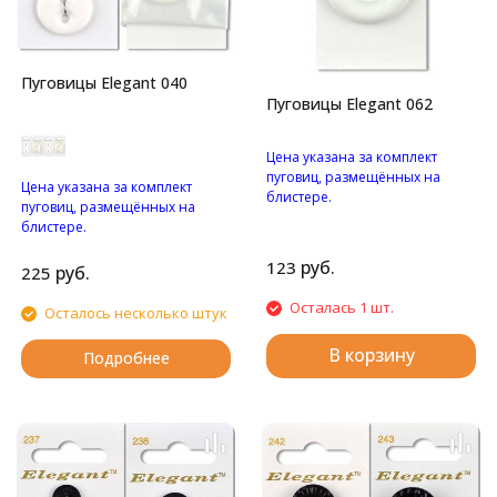
Пуговицы Elegant 040
Пуговицы Elegant 062
Цена указана за комплект
пуговиц, размещённых на
Цена указана за комплект
блистере.
пуговиц, размещённых на
Большая пуговица с
блистере.
четырьмя отверстиями.
Большая пуговица с двумя
руб.
123
отверстиями.
руб.
225
Осталась 1 шт.
Осталось несколько штук
В корзину
Подробнее