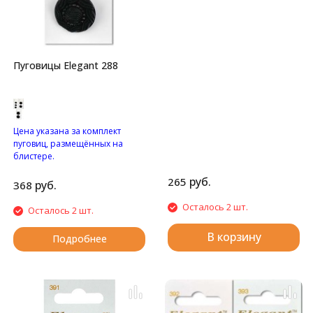
Перламутровый "цветочек"
с двумя отверстиями.
Пуговицы Elegant 288
Цена указана за комплект
пуговиц, размещённых на
блистере.
Узорные пуговицы на
руб.
265
ножке.
руб.
368
Осталось 2 шт.
Осталось 2 шт.
В корзину
Подробнее