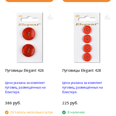
Пуговицы Elegant 426
Пуговицы Elegant 428
Цена указана за комплект
Цена указана за комплект
пуговиц, размещённых на
пуговиц, размещённых на
блистере.
блистере.
Перламутровые с
Пуговицы с четырьмя
блестками пуговицы с
отверстиями.
руб.
руб.
386
225
двумя отверстиями.
Осталось несколько штук
В наличии