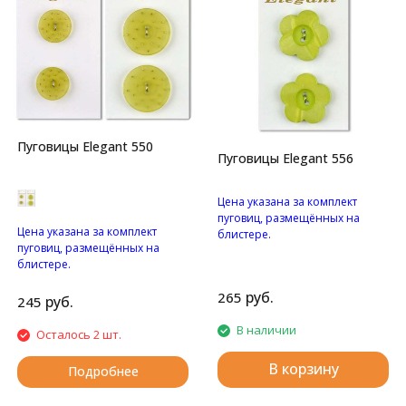
Пуговицы Elegant 550
Пуговицы Elegant 556
Цена указана за комплект
пуговиц, размещённых на
Цена указана за комплект
блистере.
пуговиц, размещённых на
Перламутровые пуговицы с
блистере.
двумя отверстиями.
Матовые пуговицы с двумя
руб.
265
отверстиями и с узором.
руб.
245
В наличии
Осталось 2 шт.
В корзину
Подробнее