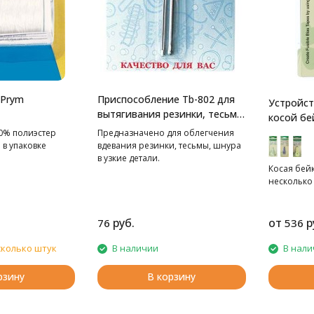
 Prym
Приспособление Tb-802 для
Устройст
вытягивания резинки, тесьмы
косой бе
Gamma
Clover
0% полиэстер
Предназначено для облегчения
в упаковке
вдевания резинки, тесьмы, шнура
в узкие детали.
Косая бейк
несколько
руб.
от
р
76
536
сколько штук
В наличии
В нали
рзину
В корзину