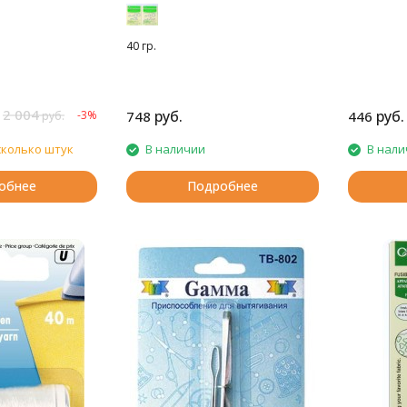
40 гр.
2 004
руб.
руб.
-3%
748
446
руб.
сколько штук
В наличии
В нали
обнее
Подробнее