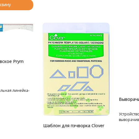
рзину
вское Prym
льная линейка-
Выворачи
Устройств
выворачива
Шаблон для пэчворка Clover