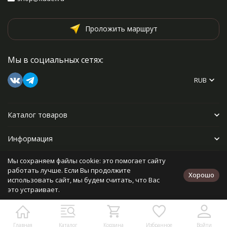
Проложить маршрут
Мы в социальных сетях:
RUB
Каталог товаров
Информация
Мы сохраняем файлы cookie: это помогает сайту
Прочее
работать лучше. Если Вы продолжите
Хорошо
использовать сайт, мы будем считать, что Вас
это устраивает.
Политика персональных данных
Карта сайта
Разработано в
bodysite.ru
Главная
Каталог
Корзина
Избранное
Войти