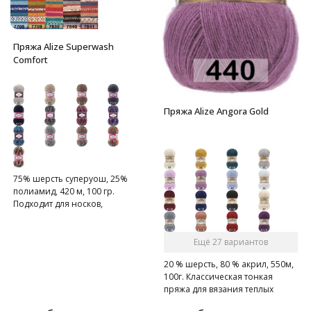
Пряжа Alize Superwash
Comfort
Пряжа Alize Angora Gold
75% шерсть суперуош, 25%
полиамид, 420 м, 100 гр.
Подходит для носков,
домашних тапочек, шарфов,
шапок и т.д.
Ещё 27 вариантов
20 % шерсть, 80 % акрил, 550м,
100г. Классическая тонкая
пряжа для вязания теплых
пушистых вещей.