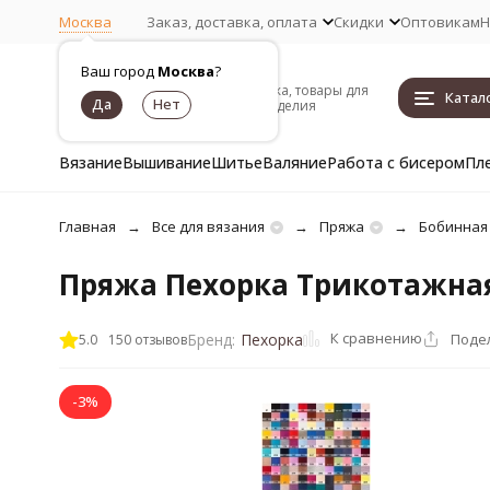
Москва
Заказ, доставка, оплата
Скидки
Оптовикам
Н
Ваш город
Москва
?
Пряжа, товары для
Катал
рукоделия
Вязание
Вышивание
Шитье
Валяние
Работа с бисером
Пл
Главная
Все для вязания
Пряжа
Бобинная
Пряжа Пехорка Трикотажная
К сравнению
Поде
Бренд:
Пехорка
5.0
150 отзывов
-3%