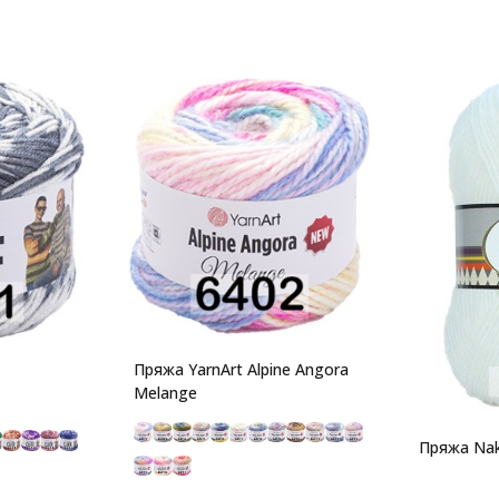
Пряжа YarnArt Alpine Angora
Melange
Пряжа Nak