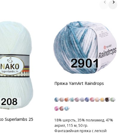
П
A
6
п
Пряжа YarnArt Raindrops
o Superlambs 25
18% шерсть, 35% полиамид, 47%
акрил, 115 м, 50 гр.
Фантазийная пряжа с легкой