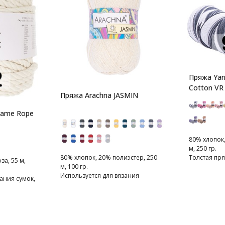
Пряжа Yar
Cotton VR
Пряжа Arachna JASMIN
rame Rope
80% хлопок,
м, 250 гр.
80% хлопок, 20% полиэстер, 250
Толстая пря
за, 55 м,
м, 100 гр.
предметов 
Используется для вязания
ания сумок,
различных аксессуаров