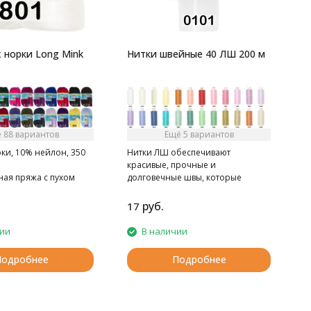
 норки Long Mink
Нитки швейные 40 ЛШ 200 м
 88 вариантов
Ещё 5 вариантов
ки, 10% нейлон, 350
Нитки ЛШ обеспечивают
красивые, прочные и
ная пряжа с пухом
долговечные швы, которые
надежно служат на протяжении
всего срока эксплуатации
руб.
17
2
изделия.
- Рекомендуемый номер игл 90-
чии
В наличии
100
Подробнее
Подробнее