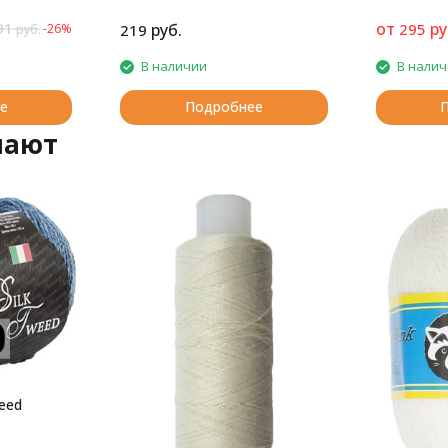
91
от
ру
руб.
295
-26%
219
руб.
В наличии
В нали
е
Подробнее
пают
eed