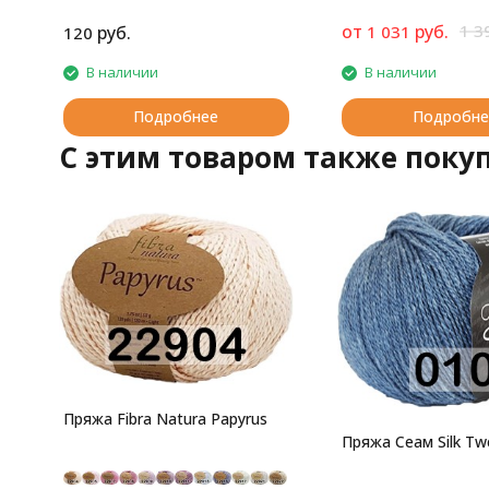
от
руб.
1 3
руб.
1 031
120
В наличии
В наличии
Подробнее
Подробне
C этим товаром также поку
Пряжа Fibra Natura Papyrus
Пряжа Сеам Silk Tw