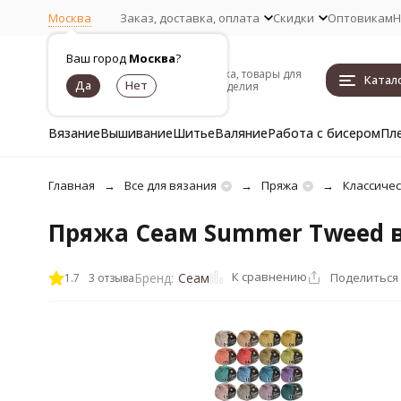
Москва
Заказ, доставка, оплата
Скидки
Оптовикам
Н
Ваш город
Москва
?
Пряжа, товары для
Катал
рукоделия
Вязание
Вышивание
Шитье
Валяние
Работа с бисером
Пл
Главная
Все для вязания
Пряжа
Классиче
Пряжа Сеам Summer Tweed в
К сравнению
Поделиться
Бренд:
Сеам
1.7
3 отзыва