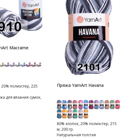
5
2
nArt Macrame
г
П
н
к
Пряжа YarnArt Havana
 20% полиэстер, 225
жа для вязания сумок,
интеръера
80% хлопок, 20% полиэстер, 215
м, 200 гр.
Натуральная толстая