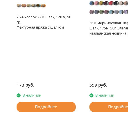
78% хлопок 22% шелк, 120 м, 50
гр.
65% мериносовая шер
Фактурная пряжа с шелком
шелк, 175м, 50г. Элег
итальянская новинка
руб.
руб.
173
559
В наличии
В наличии
Подробнее
Подробне