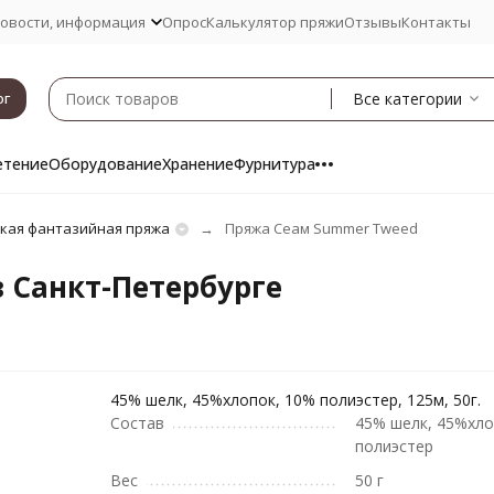
овости, информация
Опрос
Калькулятор пряжи
Отзывы
Контакты
Все категории
ог
етение
Оборудование
Хранение
Фурнитура
ская фантазийная пряжа
Пряжа Сеам Summer Tweed
 Санкт-Петербурге
45% шелк, 45%хлопок, 10% полиэстер, 125м, 50г.
Состав
45% шелк, 45%хло
полиэстер
Вес
50 г