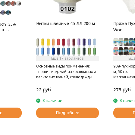
Нитки швейные 45 ЛЛ 200 м
Пряжа Пух
сть, 35%
Wool
антная
Ещё 17 вариантов
Ещё
Основные виды применения:
90% пух нор
- пошив изделий из костюмных и
м, 50 гр.
пальтовых тканей, спецодежды
Мягкая неж
- при швейно-клеевом
норки.
скреплении книг в типографии
руб.
руб.
22
275
В наличии
В нали
е
Подробнее