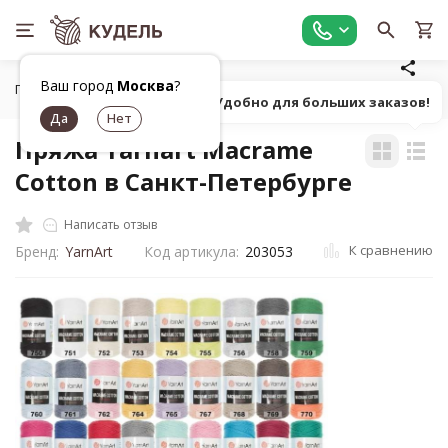
Ваш город
Москва
?
Главная
Все для вязания
Пряжа
Фасонная однотонна
Попробуй! Удобно для больших заказов!
Пряжа Yarnart Macrame
Cotton в Санкт-Петербурге
Написать отзыв
К сравнению
Бренд:
YarnArt
Код артикула:
203053