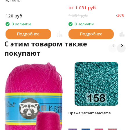
м, 100 гр.
от
руб.
1 031
1 391
руб.
120
-26%
руб.
В наличии
В наличии
Подробнее
Подробнее
C этим товаром также
покупают
Пряжа Yarnart Macrame