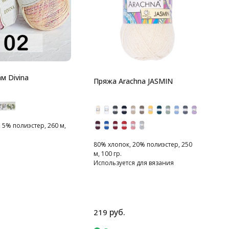
C
8
м
Т
м Divina
Пряжа Arachna JASMIN
п
 5% полиэстер, 260 м,
80% хлопок, 20% полиэстер, 250
м, 100 гр.
Используется для вязания
различных аксессуаров
руб.
219