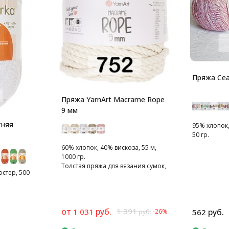
Пряжа Сеа
Пряжа YarnArt Macrame Rope
9 мм
тняя
95% хлопок,
50 гр.
60% хлопок, 40% вискоза, 55 м,
1000 гр.
Толстая пряжа для вязания сумок,
стер, 500
предметов интерьера
от
руб.
1 391
1 031
руб.
-26%
562
руб.