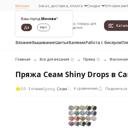
Москва
Заказ, доставка, оплата
Скидки
Оптовикам
Н
Ваш город
Москва
?
Пряжа, товары для
Катал
рукоделия
Вязание
Вышивание
Шитье
Валяние
Работа с бисером
Пл
Главная
Все для вязания
Пряжа
Фасонная
Пряжа Сеам Shiny Drops в С
К сравнению
Поделиться
Бренд:
Сеам
2.0
3 отзыва