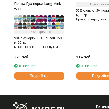
Пряжа Пух норки Long Mink
Ещё 21 вари
Wool
55% хлопок, 45% поли
м, 50 гр.
Пряжа ЯрнАрт Джинс. 
мягкая, слегка бархати
Очень приятная на ощ
Ещё 88 вариантов
90% пух норки, 10% нейлон, 350
м, 50 гр.
Мягкая нежная пряжа с пухом
норки.
руб.
руб.
275
114
В наличии
В наличии
Подробнее
Подробне
Катало