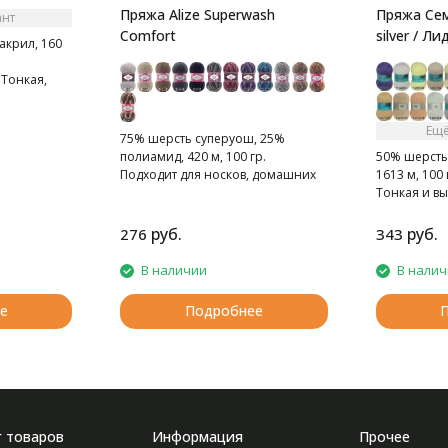
Пряжа Alize Superwash
Пряжа Сем
ант
Comfort
silver / Л
акрил, 160
Тонкая,
стая нитка.
упь.
Ещё
75% шерсть суперуош, 25%
полиамид, 420 м, 100 гр.
50% шерсть
Подходит для носков, домашних
1613 м, 100 
тапочек, шарфов, шапок и т.д.
Тонкая и в
полушерсть
руб.
руб.
276
343
В наличии
В нали
е
Подробнее
г товаров
Информация
Прочее