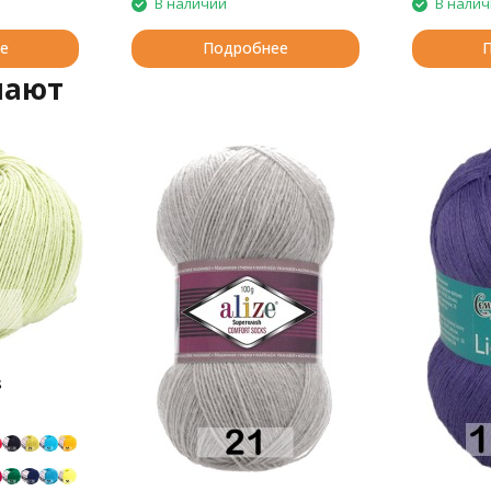
В наличии
В нали
е
Подробнее
пают
s