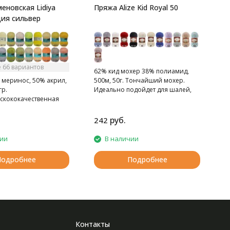
еновская Lidiya
Пряжа Alize Kid Royal 50
идия сильвер
 66 вариантов
62% кид мохер 38% полиамид,
 меринос, 50% акрил,
500м, 50г. Тончайший мохер.
гр.
Идеально подойдет для шалей,
ыскококачественная
воздушных накидок.
руб.
242
7
чии
В наличии
Подробнее
Подробнее
Контакты