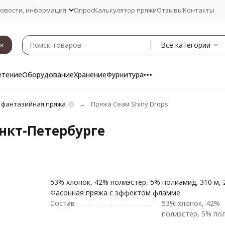
овости, информация
Опрос
Калькулятор пряжи
Отзывы
Контакты
Все категории
ог
етение
Оборудование
Хранение
Фурнитура
 фантазийная пряжа
Пряжа Сеам Shiny Drops
анкт-Петербурге
53% хлопок, 42% полиэстер, 5% полиамид, 310 м, 2
Фасонная пряжа с эффектом фламме
Состав
53% хлопок, 42%
полиэстер, 5% по