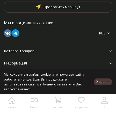
Проложить маршрут
Мы в социальных сетях:
RUB
Каталог товаров
Информация
Мы сохраняем файлы cookie: это помогает сайту
Прочее
работать лучше. Если Вы продолжите
Хорошо
использовать сайт, мы будем считать, что Вас
это устраивает.
Политика персональных данных
Карта сайта
Разработано в
bodysite.ru
Главная
Каталог
Корзина
Избранное
Войти