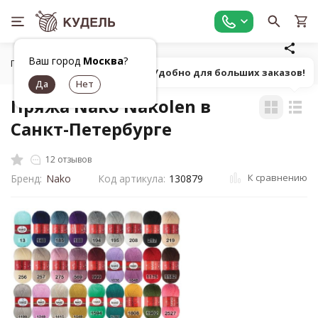
Ваш город
Москва
?
Главная
Все для вязания
Пряжа
Классическая однот
Попробуй! Удобно для больших заказов!
Пряжа Nako Nakolen в
Санкт-Петербурге
12 отзывов
К сравнению
Бренд:
Nako
Код артикула:
130879