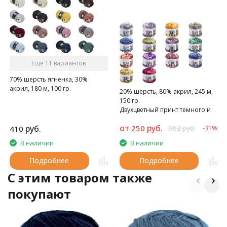
Ещё 11 вариантов
70% шерсть ягненка, 30%
акрил, 180 м, 100 гр.
20% шерсть, 80% акрил, 245 м,
150 гр.
Двухцветный принт темного и
светлого оттенка одного цвета
от
руб.
362
руб.
250
410
-31%
руб.
В наличии
В наличии
Подробнее
Подробнее
C этим товаром также
покупают