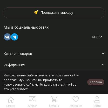
Проложить маршрут
Мы в социальных сетях:
RUB
Каталог товаров
Информация
Мы сохраняем файлы cookie: это помогает сайту
Прочее
работать лучше. Если Вы продолжите
Хорошо
использовать сайт, мы будем считать, что Вас
это устраивает.
Политика персональных данных
Карта сайта
Разработано в
bodysite.ru
Главная
Каталог
Корзина
Избранное
Войти