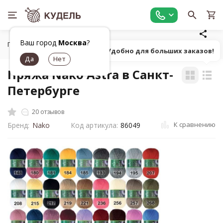
Ваш город
Москва
?
Главная
Все для вязания
Пряжа
Классическая однот
Попробуй! Удобно для больших заказов!
Пряжа Nako Astra в Санкт-
Петербурге
20 отзывов
К сравнению
Бренд:
Nako
Код артикула:
86049