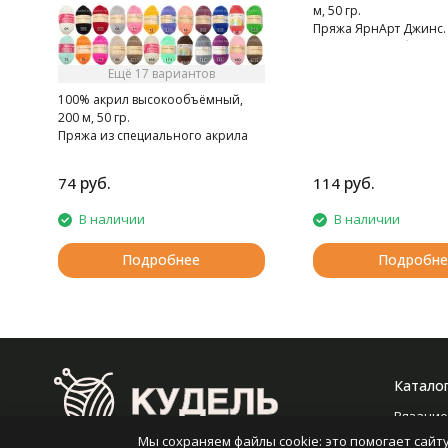
м, 50 гр.
Пряжа ЯрнАрт Джинс. 
мягкая, слегка бархати
Очень приятная на ощ
Ещё 17 вариантов
100% акрил высокообъёмный,
200 м, 50 гр.
Пряжа из специального акрила
для детей.
руб.
руб.
74
114
В наличии
В наличии
Подробнее
Подробне
Катало
Вязание
Мы сохраняем файлы cookie: это помогает сайту
Вышива