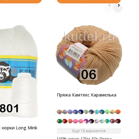
П
5
г
Пряжа Камтекс Карамелька
П
а
 норки Long Mink
Ещё 18 вариантов
100% акрил, 175м, 50г. Пряжа