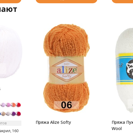
пают
s
Пряжа Alize Softy
Пряжа Пух
нтов
Wool
акрил, 160