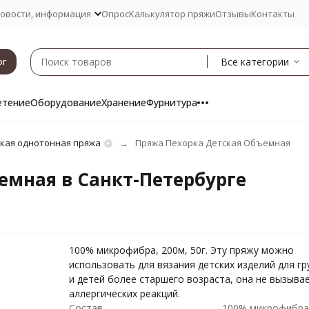
овости, информация
Опрос
Калькулятор пряжи
Отзывы
Контакты
Все категории
ог
етение
Оборудование
Хранение
Фурнитура
кая однотонная пряжа
Пряжа Пехорка Детская Объемная
емная в Санкт-Петербурге
100% микрофибра, 200м, 50г. Эту пряжу можно
использовать для вязания детских изделий для г
и детей более старшего возраста, она не вызыва
аллергических реакций.
Состав
100% микрофибр