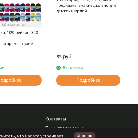
предназначена специально для
детских изделий.
 88 вариантов
ки, 10% нейлон, 350
ная пряжа с пухом
руб.
85
6
чии
В наличии
Подробнее
Подробнее
Контакты
+7 (495) 134-11-99
Хорошо
читать, что Вас это устраивает.
+7 (727) 312-34-05