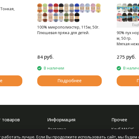
Тонкая,
стая нитка.
упь.
Ещё
100% микрополиэстер, 115м, 50г.
Плюшевая пряжа для детей.
90% пух нор
м, 50 гр.
Мягкая неж
норки.
руб.
руб.
84
275
В наличии
В нали
е
Подробнее
г товаров
Информация
Прочее
Доставка
Клуб MAGIC
 работать лучше. Если Вы продолжите использовать сайт, мы будем с
ние
О компании
Форум