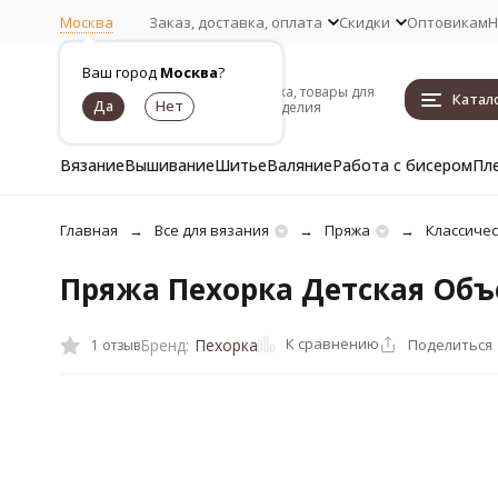
Москва
Заказ, доставка, оплата
Скидки
Оптовикам
Н
Ваш город
Москва
?
Пряжа, товары для
Катал
рукоделия
Вязание
Вышивание
Шитье
Валяние
Работа с бисером
Пл
Главная
Все для вязания
Пряжа
Классичес
Пряжа Пехорка Детская Объ
К сравнению
Поделиться
Бренд:
Пехорка
1 отзыв