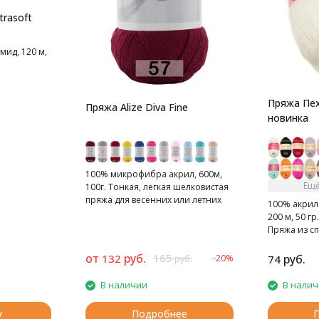
trasoft
мид, 120 м,
Пряжа Пех
Пряжа Alize Diva Fine
новинка
100% микрофибра акрил, 600м,
Ещё
100г. Тонкая, легкая шелковистая
пряжа для весенних или летних
100% акрил
вещей.
200 м, 50 гр.
Пряжа из с
для детей.
от
руб.
165
132
руб.
-20%
74
руб.
В наличии
В нали
у
Подробнее