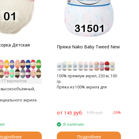
орка Детская
Пряжа Nako Baby Tweed New
100% премиум акрил, 230 м, 100
 17 вариантов
гр.
Пряжа из 100% акрила для
 высокообъёмный,
детских изделий и для тех, кто
чувствителен к шерсти.
пециального акрила
от
руб.
195
145
-26%
1
руб.
чии
В наличии
Подробнее
Подробнее