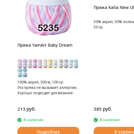
Пряжа Katia New Ul
50% акрил, 50% полиа
50 гр.
Пряжа YarnArt Baby Dream
100% акрил, 300 м, 100 гр.
Эта пряжа не вызывает аллергии.
Хорошо подходит для вязания
моделей для детей.
руб.
руб.
213
385
В наличии
В наличии
Подробнее
В корзин