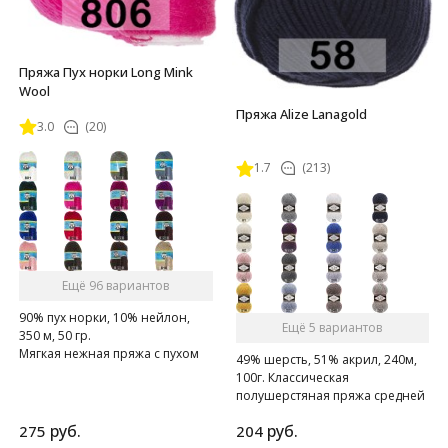
Пряжа Пух норки Long Mink
Wool
Пряжа Alize Lanagold
3.0
(20)
1.7
(213)
Ещё 96 вариантов
90% пух норки, 10% нейлон,
Ещё 5 вариантов
350 м, 50 гр.
Мягкая нежная пряжа с пухом
49% шерсть, 51% акрил, 240м,
норки.
100г. Классическая
полушерстяная пряжа средней
толщины.
руб.
руб.
275
204