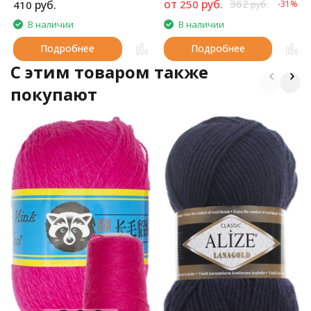
от
руб.
362
руб.
250
410
-31%
руб.
В наличии
В наличии
Подробнее
Подробнее
C этим товаром также
покупают