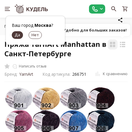
Ваш город
Москва
?
Главная
Все для вязания
Пряжа
Фасонная однотонна
Попробуй! Удобно для больших заказов!
Пряжа YarnArt Manhattan в
Санкт-Петербурге
Написать отзыв
К сравнению
Бренд:
YarnArt
Код артикула:
266751