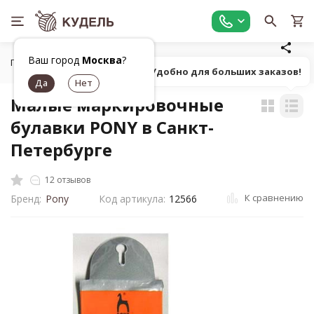
Ваш город
Москва
?
Главная
Шитье
Инструменты для шитья
Булавки, вс
Попробуй! Удобно для больших заказов!
Малые маркировочные
булавки PONY в Санкт-
Петербурге
12 отзывов
К сравнению
Бренд:
Pony
Код артикула:
12566