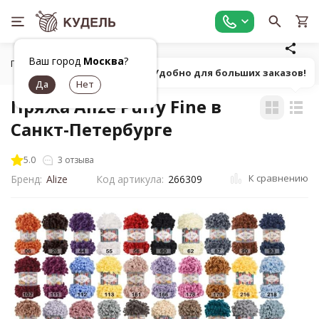
Ваш город
Москва
?
Главная
Все для вязания
Пряжа
Фасонная однотонна
Попробуй! Удобно для больших заказов!
Пряжа Alize Puffy Fine в
Санкт-Петербурге
5.0
3 отзыва
К сравнению
Бренд:
Alize
Код артикула:
266309