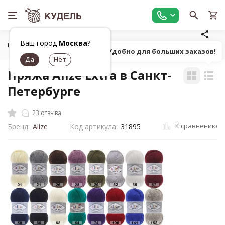
Ваш город
Москва
?
Главная
Все для вязания
Пряжа
Классическая однот
Попробуй! Удобно для больших заказов!
Пряжа Alize Extra в Санкт-
Петербурге
23 отзыва
К сравнению
Бренд:
Alize
Код артикула:
31895