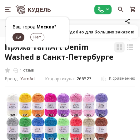
Ваш город
Москва
?
Главная
Все для вязания
Пряжа
Классическая однот
Попробуй! Удобно для больших заказов!
Пряжа YarnArt Denim
Washed в Санкт-Петербурге
1 отзыв
К сравнению
Бренд:
YarnArt
Код артикула:
266523