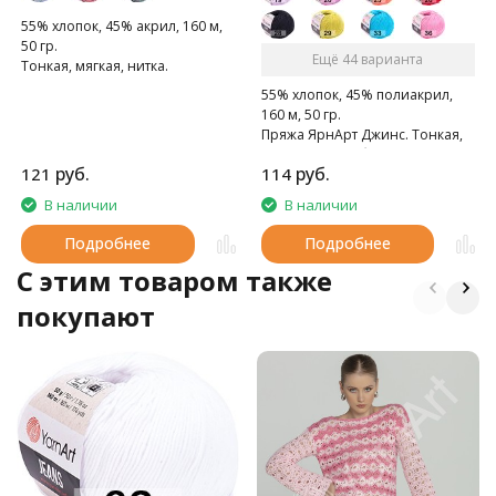
55% хлопок, 45% акрил, 160 м,
50 гр.
Ещё 44 варианта
Тонкая, мягкая, нитка.
55% хлопок, 45% полиакрил,
160 м, 50 гр.
Пряжа ЯрнАрт Джинс. Тонкая,
мягкая, слегка бархатистая
руб.
руб.
121
114
нитка. Очень приятная на
ощупь.
В наличии
В наличии
Подробнее
Подробнее
C этим товаром также
покупают