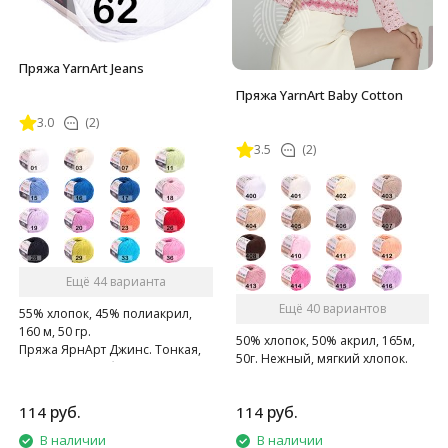
Пряжа YarnArt Jeans
Пряжа YarnArt Baby Cotton
3.0
(2)
3.5
(2)
Ещё 44 варианта
Ещё 40 вариантов
55% хлопок, 45% полиакрил,
160 м, 50 гр.
50% хлопок, 50% акрил, 165м,
Пряжа ЯрнАрт Джинс. Тонкая,
50г. Нежный, мягкий хлопок.
мягкая, слегка бархатистая
нитка. Очень приятная на
ощупь.
руб.
руб.
114
114
В наличии
В наличии