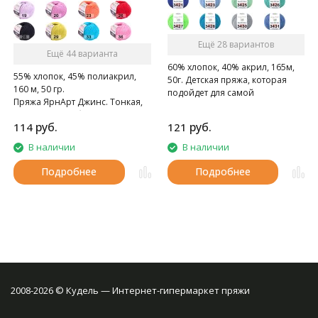
Ещё 28 вариантов
Ещё 44 варианта
60% хлопок, 40% акрил, 165м,
55% хлопок, 45% полиакрил,
50г. Детская пряжа, которая
160 м, 50 гр.
подойдет для самой
Пряжа ЯрнАрт Джинс. Тонкая,
чувствительной кожи
мягкая, слегка бархатистая
руб.
руб.
114
121
нитка. Очень приятная на
ощупь.
В наличии
В наличии
Подробнее
Подробнее
2008-2026 © Кудель — Интернет-гипермаркет пряжи