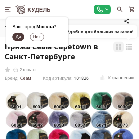
Ваш город
Москва
?
Главная
Все для вязания
Пряжа
Пушистая однотонна
Попробуй! Удобно для больших заказов!
Пряжа Сеам Capetown в
Санкт-Петербурге
2 отзыва
К сравнению
Бренд:
Сеам
Код артикула:
101826