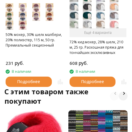
Ещё 4 варианта
50% мохер, 30% шелк малбери,
20% полиэстер, 115 м, 50 гр.
72% кид мохер, 28% шелк, 210
Премиальный секционный
м, 25 гр. Раскошная пряжа для
шёлковый мохер
тончайших эксклюзивных
выщей.
руб.
руб.
231
608
В наличии
В наличии
Подробнее
Подробнее
C этим товаром также
покупают