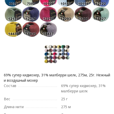
69% супер кидмохер, 31% малберри шелк, 275м, 25г. Нежный
и воздушный мохер
Состав
69% супер кидмохер, 31%
малберри шелк
Вес
25 г
Длина нити
275 м