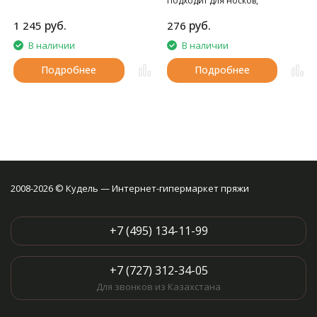
Подходит для носков,
домашних тапочек, шарфов,
руб.
руб.
1 245
276
шапок и т.д.
В наличии
В наличии
Подробнее
Подробнее
2008-2026 © Кудель — Интернет-гипермаркет пряжи
+7 (495) 134-11-99
+7 (727) 312-34-05
Для звонков из Казахстана