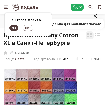
Ваш город
Москва
?
Главная
Все для вязания
Пряжа
Классическая однот
Попробуй! Удобно для больших заказов!
Пряжа Gazzal Baby Cotton
XL в Санкт-Петербурге
8 отзывов
К сравнению
Бренд:
Gazzal
Код артикула:
118707