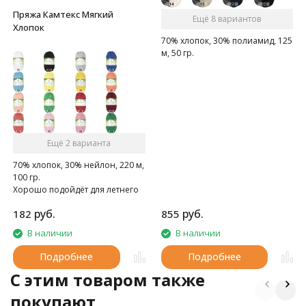
Пряжа Камтекс Мягкий
Ещё 8 вариантов
Хлопок
70% хлопок, 30% полиамид, 125
м, 50 гр.
Ещё 2 варианта
70% хлопок, 30% нейлон, 220 м,
100 гр.
Хорошо подойдёт для летнего
и ещё тёплого осеннего
руб.
руб.
182
855
времени.
В наличии
В наличии
Подробнее
Подробнее
C этим товаром также
покупают