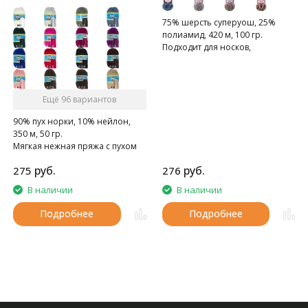
75% шерсть суперуош, 25%
полиамид, 420 м, 100 гр.
Подходит для носков,
домашних тапочек, шарфов,
шапок и т.д.
Ещё 96 вариантов
90% пух норки, 10% нейлон,
350 м, 50 гр.
Мягкая нежная пряжа с пухом
норки.
руб.
руб.
275
276
В наличии
В наличии
Подробнее
Подробнее