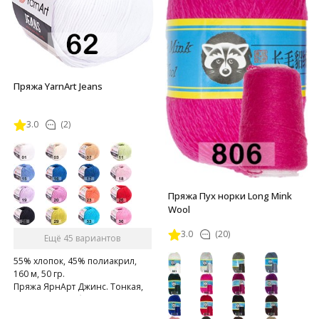
Пряжа YarnArt Jeans
3.0
(2)
Пряжа Пух норки Long Mink
Wool
3.0
(20)
Ещё 45 вариантов
55% хлопок, 45% полиакрил,
160 м, 50 гр.
Пряжа ЯрнАрт Джинс. Тонкая,
мягкая, слегка бархатистая
нитка. Очень приятная на