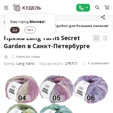
Ваш город
Москва
?
Главная
Все для вязания
Пряжа
Классическая фанта
Попробуй! Удобно для больших заказов!
Пряжа Lang Yarns Secret
Garden в Санкт-Петербурге
Написать отзыв
К сравнению
Бренд:
Lang Yarns
Код артикула:
279717