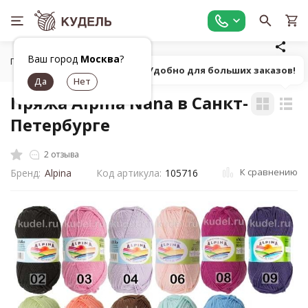
Ваш город
Москва
?
Главная
Все для вязания
Пряжа
Классическая однот
Попробуй! Удобно для больших заказов!
Пряжа Alpina Nana в Санкт-
Петербурге
2 отзыва
К сравнению
Бренд:
Alpina
Код артикула:
105716