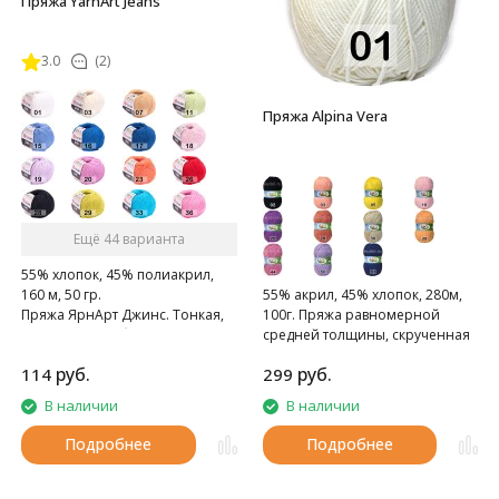
Пряжа YarnArt Jeans
3.0
(2)
Пряжа Alpina Vera
Ещё 44 варианта
55% хлопок, 45% полиакрил,
160 м, 50 гр.
55% акрил, 45% хлопок, 280м,
Пряжа ЯрнАрт Джинс. Тонкая,
100г. Пряжа равномерной
мягкая, слегка бархатистая
средней толщины, скрученная
нитка. Очень приятная на
из четырех нитей.
руб.
руб.
114
299
ощупь.
В наличии
В наличии
Подробнее
Подробнее