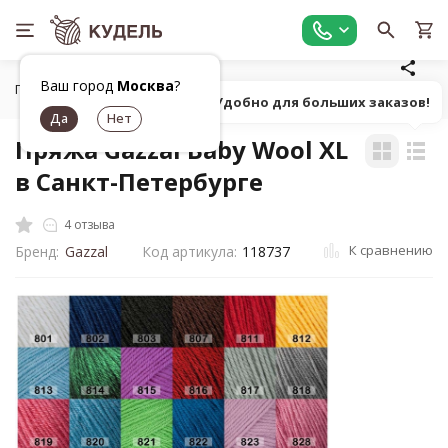
Ваш город
Москва
?
Главная
Все для вязания
Пряжа
Классическая однот
Попробуй! Удобно для больших заказов!
Пряжа Gazzal Baby Wool XL
в Санкт-Петербурге
4 отзыва
К сравнению
Бренд:
Gazzal
Код артикула:
118737