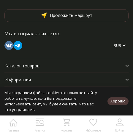
Проложить маршрут
Мы в социальных сетях:
RUB
Каталог товаров
Информация
Мы сохраняем файлы cookie: это помогает сайту
Прочее
работать лучше. Если Вы продолжите
Хорошо
использовать сайт, мы будем считать, что Вас
это устраивает.
Политика персональных данных
Карта сайта
Разработано в
bodysite.ru
Главная
Каталог
Корзина
Избранное
Войти