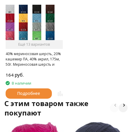
Ещё 13 вариантов
40% мериносовая шерсть, 20%
кашемир ПА, 40% акрил, 175м,
50г. Мериносовая шерсть и
кашемир - это превосходное
руб.
164
сочетание для пряжи на
осенне-зимний сезон!
В наличии
Подробнее
C этим товаром также
покупают