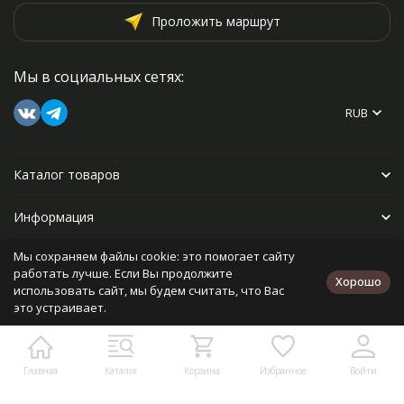
Проложить маршрут
Мы в социальных сетях:
RUB
Каталог товаров
Информация
Мы сохраняем файлы cookie: это помогает сайту
Прочее
работать лучше. Если Вы продолжите
Хорошо
использовать сайт, мы будем считать, что Вас
это устраивает.
Политика персональных данных
Карта сайта
Разработано в
bodysite.ru
Главная
Каталог
Корзина
Избранное
Войти