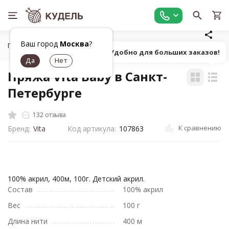
Ваш город
Москва
?
Главная
Все для вязания
Пряжа
Классическая однот
Попробуй! Удобно для больших заказов!
Пряжа Vita Baby в Санкт-
Петербурге
132 отзыва
К сравнению
Бренд:
Vita
Код артикула:
107863
100% акрил, 400м, 100г. Детский акрил.
Состав
100% акрил
Вес
100 г
Длина нити
400 м