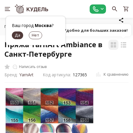
Ваш город
Москва
?
Главная
Все для вязания
Пряжа
Классическая фанта
Попробуй! Удобно для больших заказов!
Пряжа YarnArt Ambiance в
Санкт-Петербурге
Написать отзыв
К сравнению
Бренд:
YarnArt
Код артикула:
127365