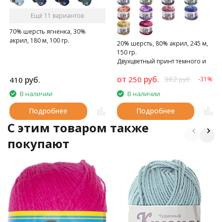
Ещё 11 вариантов
70% шерсть ягненка, 30%
акрил, 180 м, 100 гр.
20% шерсть, 80% акрил, 245 м,
150 гр.
Двухцветный принт темного и
светлого оттенка одного цвета
от
руб.
362
руб.
250
410
-31%
руб.
В наличии
В наличии
Подробнее
Подробнее
C этим товаром также
покупают