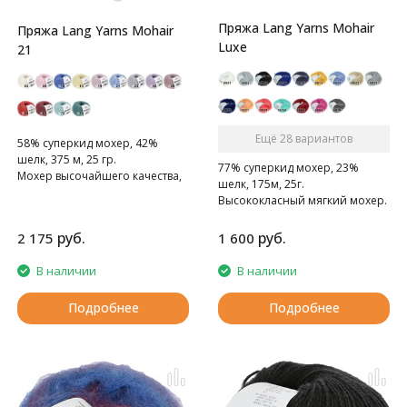
Пряжа Lang Yarns Mohair
Пряжа Lang Yarns Mohair
Luxe
21
Ещё 28 вариантов
58% суперкид мохер, 42%
шелк, 375 м, 25 гр.
77% суперкид мохер, 23%
Мохер высочайшего качества,
шелк, 175м, 25г.
которого вы никогда не
Высококласный мягкий мохер.
держали в руках.
руб.
руб.
2 175
1 600
В наличии
В наличии
Подробнее
Подробнее