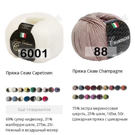
Пряжа Сеам Champagne
Пряжа Сеам Capetown
75% экстра мериносовая
Ещё 14 вариантов
шерсть, 25% шелк, 165м, 50г.
Шикарная пряжа с шикарным
69% супер кидмохер, 31%
составом: мериносовая
малберри шелк, 275м, 25г.
шерсть экстра файн с
Нежный и воздушный мохер