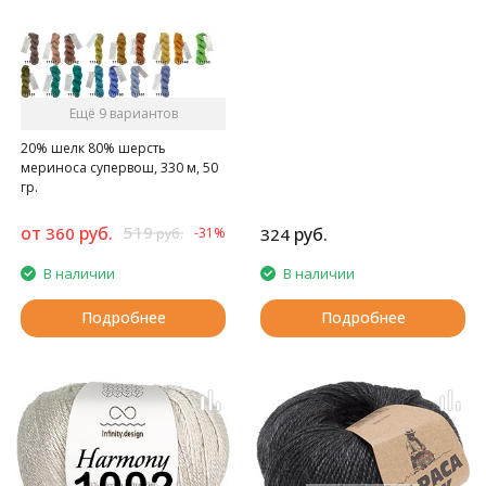
Ещё 9 вариантов
20% шелк 80% шерсть
мериноса супервош, 330 м, 50
гр.
Высокаческвенный меринос с
шелком
от
руб.
519
360
руб.
-31%
324
руб.
В наличии
В наличии
Подробнее
Подробнее