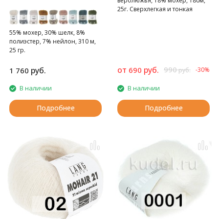
верблюжья, 18% мохер, 180м,
25г. Сверхлегкая и тонкая
пряжа
55% мохер, 30% шелк, 8%
полиэстер, 7% нейлон, 310 м,
25 гр.
от
руб.
990
руб.
690
1 760
-30%
руб.
В наличии
В наличии
Подробнее
Подробнее