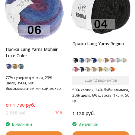
Пряжа Lang Yarns Regina
Пряжа Lang Yarns Mohair
Luxe Color
77% суперкид мохер, 23%
Ещё 12 вариантов
шелк, 350м, 50г.
Высококласный мягкий мохер
50% хлопок, 24% бэби альпака,
20% шелк, 6% шерсть, 175 м, 50
гр.
от
руб.
1 780
Пряжа обеспечивает
непревзойденное качество и
2 555
руб.
-30%
1 120
руб.
комфорт
В наличии
В наличии