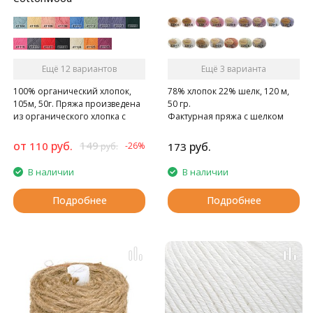
Ещё 12 вариантов
Ещё 3 варианта
100% органический хлопок,
78% хлопок 22% шелк, 120 м,
105м, 50г. Пряжа произведена
50 гр.
из органического хлопка с
Фактурная пряжа с шелком
использованием экологичных
красителей
от
руб.
149
110
руб.
-26%
173
руб.
В наличии
В наличии
Подробнее
Подробнее