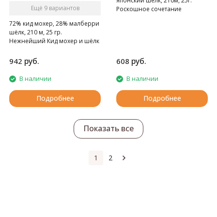
японский шелк, 210м, 25г.
Ещё 9 вариантов
Роскошное сочетание
нежнейшего пуха детёнышей
72% кид мохер, 28% малберри
ангорских коз и натурального
шёлк, 210 м, 25 гр.
японского шёлка. Пряжа
Нежнейший Кид мохер и шёлк
класса "люкс".
– изысканное сочетание.
руб.
руб.
942
608
В наличии
В наличии
Подробнее
Подробнее
Показать все
1
2