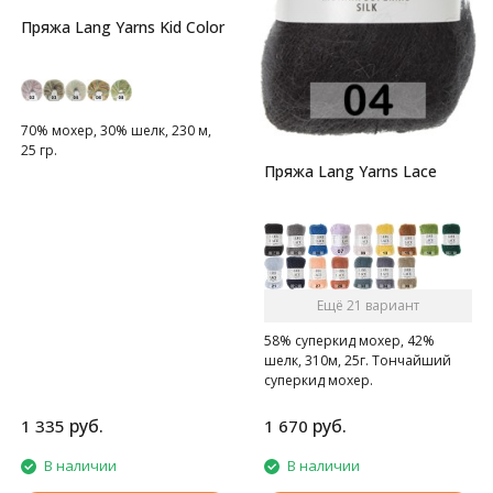
Пряжа Lang Yarns Kid Color
70% мохер, 30% шелк, 230 м,
25 гр.
Пряжа Lang Yarns Lace
Ещё 21 вариант
58% суперкид мохер, 42%
шелк, 310м, 25г. Тончайший
суперкид мохер.
руб.
руб.
1 335
1 670
В наличии
В наличии