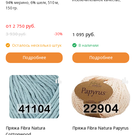
94% мерино, 6% шелк, 510 м,
смесь mérino и шелка.
150 гр.
от
руб.
2 750
3 930
руб.
-30%
1 095
руб.
Осталось несколько штук
В наличии
Подробнее
Подробнее
Пряжа Fibra Natura
Пряжа Fibra Natura Papyrus
Cottonwood