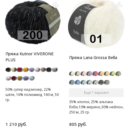
Пряжа Kutnor VIVERONE
Пряжа Lana Grossa Bella
PLUS
50% супер кид мохер, 22%
Ещё 1 вариант
шёлк, 16% полиамид, 160 м, 50
гр.
35% хлопок, 25% альпака
бэби,10% мерино,30% нейлон,
250 м, 25 гр.
Мягкая пряжа с альпакой
руб.
руб.
1 210
805