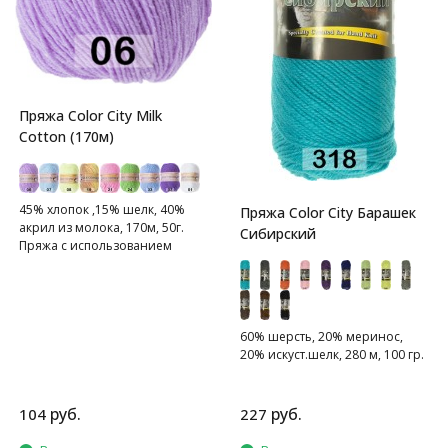
Пряжа Color City Milk
Cotton (170м)
45% хлопок ,15% шелк, 40%
Пряжа Color City Барашек
акрил из молока, 170м, 50г.
Сибирский
Пряжа с использованием
молока.
60% шерсть, 20% меринос,
20% искуст.шелк, 280 м, 100 гр.
руб.
руб.
104
227