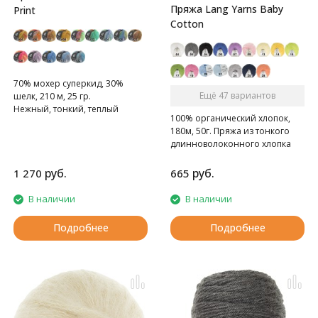
Пряжа Lang Yarns Baby
Print
Cotton
70% мохер суперкид, 30%
Ещё 47 вариантов
шелк, 210 м, 25 гр.
Нежный, тонкий, теплый
100% органический хлопок,
суперкидмохер.
180м, 50г. Пряжа из тонкого
длинноволоконного хлопка
руб.
руб.
1 270
665
В наличии
В наличии
Подробнее
Подробнее