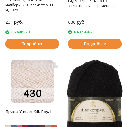
кид мохер, 180 м, 25 гр.
малбери, 20% полиэстер, 115
Элегантная и современная
м, 50 гр.
пряжа, слегка пушистая
Премиальный секционный
шёлковый мохер
руб.
руб.
231
800
В наличии
В наличии
Подробнее
Подробнее
Пряжа Yarnart Silk Royal