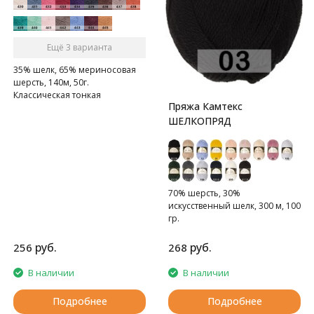
Ещё 3 варианта
35% шелк, 65% мериносовая
шерсть, 140м, 50г.
Классическая тонкая
Пряжа Камтекс
полушерстяная пряжа
ШЕЛКОПРЯД
однотонного крашения
70% шерсть, 30%
искусственный шелк, 300 м, 100
гр.
руб.
руб.
256
268
В наличии
В наличии
Подробнее
Подробнее