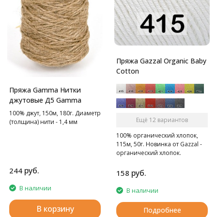
Пряжа Gazzal Organic Baby
Cotton
Пряжа Gamma Нитки
джутовые Д5 Gamma
100% джут, 150м, 180г. Диаметр
Ещё 12 вариантов
(толщина) нити - 1,4 мм
100% органический хлопок,
115м, 50г. Новинка от Gazzal -
органический хлопок.
руб.
244
руб.
158
В наличии
В наличии
В корзину
Подробнее