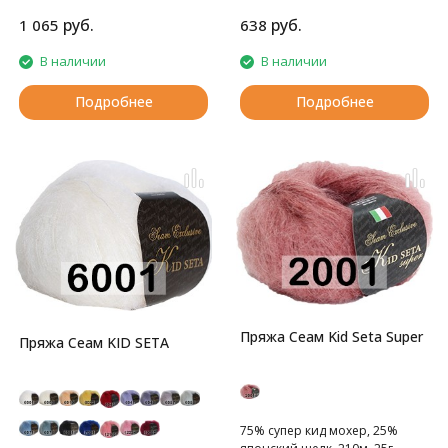
обработкой супервош в
сочетании с натуральным
руб.
руб.
1 065
638
шелком!
В наличии
В наличии
Подробнее
Подробнее
Пряжа Сеам Kid Seta Super
Пряжа Сеам KID SETA
75% супер кид мохер, 25%