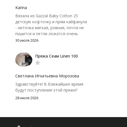
привыкнуть к ней и подобрать
крючок поудобнее.
Karina
Вязала из Gazzal Baby Cotton 25
детскую кофточку и прям кайфанула
- ниточка мягкая, ровная, почти не
пушится и петли ложатся очень
аккуратно. После стирки полотно
30 июля 2026
осталось приятным и форму не
потеряло, цвет тоже не стал
Пряжа Сеам Linen 100
тусклее. Единственный нюанс -
моточки маленькие, расход лучше
посчитать заранее, а то мне одного
чуть-чуть не хватило))
Светлана Игнатьевна Морозова
Здравствуйте! В ближайшее время
будут поступления этой пряжи?
28 июля 2026