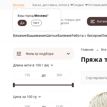
Москва
Заказ, доставка, оплата
Скидки
Оптовикам
Н
Ваш город
Москва
?
Пряжа, товары для
Катал
рукоделия
Вязание
Вышивание
Шитье
Валяние
Работа с бисером
Пл
Главная
Все
Фильтр подбора
Пряжа т
Длина нити в 100 г (м)
до
Сортировать
Цена за 100 гр
до