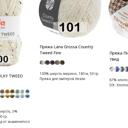
Пряжа Lana Grossa Country
Tweed Fine
Пряжа Пн
твид
100% шерсть мерино, 180 м, 50 гр.
ULKY TWEED
Пряжа для свитеров Уизли
67% хлопок
50г. Хлопо
шерсть, 5%
0 гр.
д от знаменитого
да.