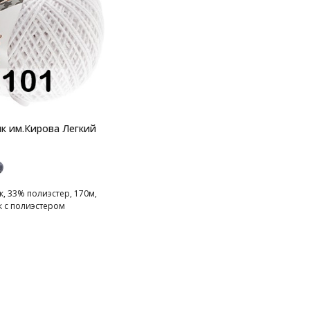
к им.Кирова Легкий
, 33% полиэстер, 170м,
к с полиэстером