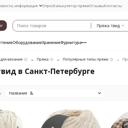
овости, информация
Опрос
Калькулятор пряжи
Отзывы
Контакты
Пряжа твид
ог
етение
Оборудование
Хранение
Фурнитура
 для вязания
Пряжа
Популярные типы пряжи
Пр
вид в Санкт-Петербурге
:
Название