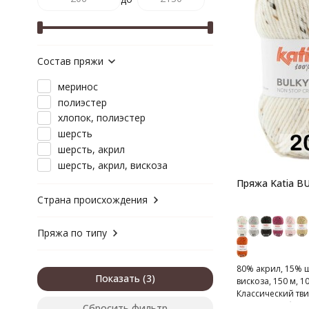
Состав пряжи
меринос
полиэстер
хлопок, полиэстер
шерсть
шерсть, акрил
шерсть, акрил, вискоза
Пряжа Katia B
Страна происхождения
Пряжа по типу
80% акрил, 15% 
Показать
вискоза, 150 м, 10
Классический тви
испанского брен
Сбросить фильтр