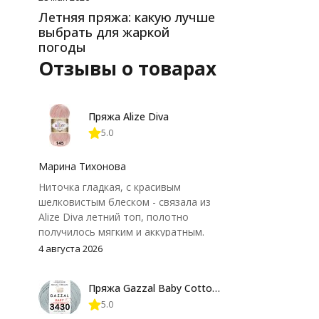
Летняя пряжа: какую лучше
выбрать для жаркой
погоды
Отзывы о товарах
Пряжа Alize Diva
5.0
Марина Тихонова
Ниточка гладкая, с красивым
шелковистым блеском - связала из
Alize Diva летний топ, полотно
получилось мягким и аккуратным.
Петли хорошо видны, вяжется
4 августа 2026
довольно быстро, после стирки
форма не поплыла. Единственный
Пряжа Gazzal Baby Cotton 25
нюанс - пряжа немного скользит и
5.0
иногда расслаивается, пришлось