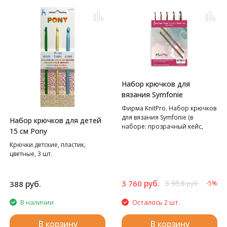
Набор крючков для
вязания Symfonie
Фирма KnitPro. Набор крючков
для вязания Symfonie (в
Набор крючков для детей
наборе: прозрачный кейс,
15 см Pony
крючки-3,5мм, 4,5мм, 5мм,
Крючки детские, пластик,
6мм, 8мм), дерево,
цветные, 3 шт.
многоцветный, 5 видов
крючков в наборе
руб.
3 958
руб.
3 760
388
-5%
руб.
В наличии
Осталось 2 шт.
В корзину
В корзину