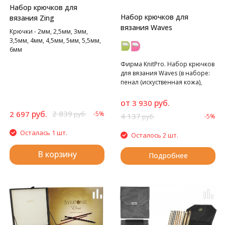
Набор крючков для
Набор крючков для
вязания Zing
вязания Waves
Крючки - 2мм, 2,5мм, 3мм,
3,5мм, 4мм, 4,5мм, 5мм, 5,5мм,
6мм
Фирма KnitPro. Набор крючков
для вязания Waves (в наборе:
пенал (искуственная кожа),
крючки-2мм, 2,5мм, 3мм,
3,5мм, 4мм, 4,5мм, 5мм, 5,5мм,
от
руб.
3 930
6мм), 9 видов крючков в
руб.
2 839
2 697
-5%
руб.
4 137
-5%
руб.
наборе
Осталась 1 шт.
Осталось 2 шт.
В корзину
Подробнее