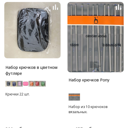
конце крючок имеет
металлический наконечник с
выгравированным размером.
Удобно лежит в руке.
В наборе 10 крючков: 3.50,
3.75, 4.00, 4.50, 5.00, 5.50, 6.00,
6.50, 8.00, 9.00 мм.
Набор крючков в цветном
футляре
Набор крючков Pony
Крючки 22 шт.
Набор из 10 крючоков
вязальных.