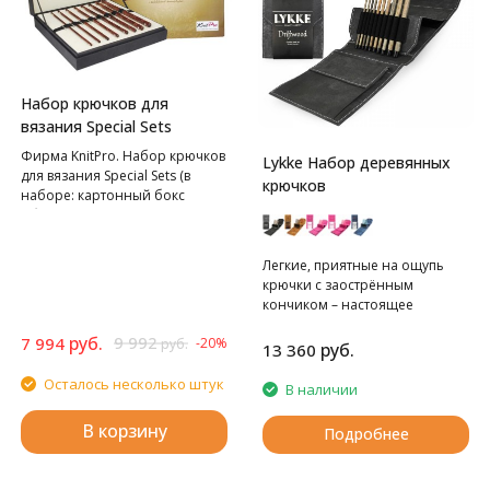
Набор крючков для
вязания Special Sets
Фирма KnitPro. Набор крючков
Lykke Набор деревянных
для вязания Special Sets (в
крючков
наборе: картонный бокс
обтянутый тканью, крючок со
стразами: 3,5мм, 4мм, 4,5мм,
5мм, 5,5мм, 6мм, 7мм, 8мм), 8
Легкие, приятные на ощупь
видов крючков в наборе
крючки с заострённым
кончиком – настоящее
эстетическое удовольствие.
руб.
9 992
7 994
-20%
руб.
Изготавливаются из
руб.
13 360
экологического материала – из
Осталось несколько штук
березы твёрдых пород.
В наличии
Каждый инструмент
вырезается из цельного
В корзину
Подробнее
дерева. Гладкая поверхность
крючка позволяет нити нежно
скользить при вязании. На