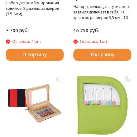
Набор для комбинирования
Набор крючков для тунисского
крючков, 8 разных размеров
вязания включает в себя: 11
(3.5-8мм).
крючков размеров 3,5 мм - 10
мм, включая размер 4,5 мм, 4
красных кабеля TWIST [S] (два
руб.
руб.
7 700
16 750
20 см, один 35 см и один 55
см), 4 стоппера, 4 адаптера, 2
Осталась 1 шт.
Осталась 1 шт.
соединителя, ключи для
фиксации и измеритель.
В корзину
В корзину
Крючки изготовлены из
бамбука, имеют заостренную
головку, чтобы заправлять
петли, и соединение из
нержавеющей стали. Размер
наносится на каждый крючок
лазером. Для крючков 14,5см.