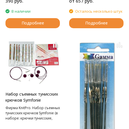
руб.
от
руб.
390
657
В наличии
Осталось несколько штук
Подробнее
Подробнее
Набор съемных тунисских
крючков Symfonie
Фирма KnitPro. Набор съемных
тунисских крючков Symfonie (в
наборе: крючки тунисские,
съемные (3,5мм, 4мм, 4,5мм,
5мм, 5,5мм, 6мм, 7мм, 8мм),