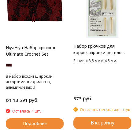
Набор крючков для
HiyaHiya Набор крючков
корректировки петель
Ultimate Crochet Set
Clover
Размер: 3,5 мм и 4,5 мм.
В набор входит широкий
ассортимент акриловых,
алюминиевых и
никелированных крючков.
руб.
873
от
руб.
13 591
Осталось несколько штук
Осталась 1 шт.
В корзину
Подробнее