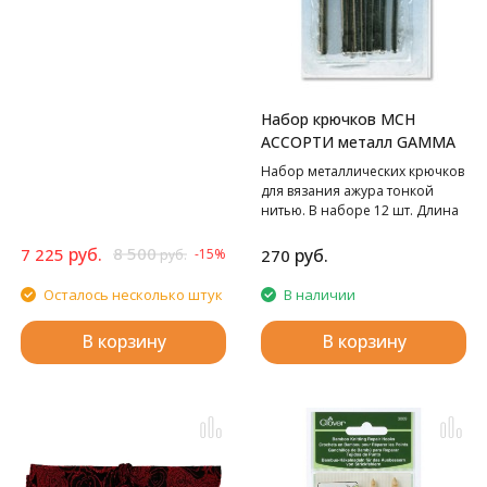
тросик (60см, 80см-2шт, 100см),
заглушка с ключиком-4 пары),
дерево, многоцветный, 8 видов
крючков в наборе
Набор крючков MCH
АССОРТИ металл GAMMA
Набор металлических крючков
для вязания ажура тонкой
нитью. В наборе 12 шт. Длина
12 см.
руб.
8 500
7 225
руб.
-15%
270
руб.
Осталось несколько штук
В наличии
В корзину
В корзину