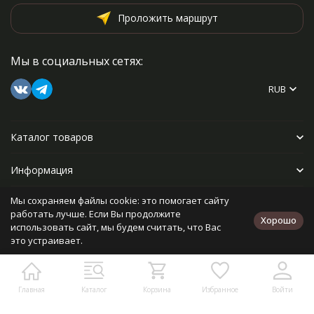
Проложить маршрут
Мы в социальных сетях:
RUB
Каталог товаров
Информация
Мы сохраняем файлы cookie: это помогает сайту
Прочее
работать лучше. Если Вы продолжите
Хорошо
использовать сайт, мы будем считать, что Вас
это устраивает.
Политика персональных данных
Карта сайта
Разработано в
bodysite.ru
Главная
Каталог
Корзина
Избранное
Войти