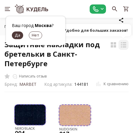
Ваш город
Москва
?
Главная
Фурнитура для рукоделия
Аксессуары для женщи
Попробуй! Удобно для больших заказов!
Защитные накладки под
бретельки в Санкт-
Петербурге
Написать отзыв
К сравнению
Бренд:
MARBET
Код артикула:
144181