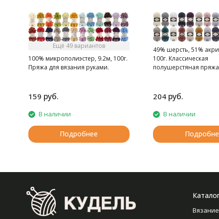
Ещё 49 вариантов
49% шерсть, 51% акри
100% микрополиэстер, 9.2м, 100г.
100г. Классическая
Пряжа для вязания руками.
полушерстяная пряжа
толщины.
руб.
руб.
159
204
В наличии
В наличии
Подробнее
Подробне
Катало
Вязание