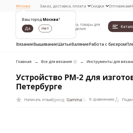
Москва
Заказ, доставка, оплата
Скидки
Оптовикам
Н
Ваш город
Москва
?
Пряжа, товары для
Катал
рукоделия
Вязание
Вышивание
Шитье
Валяние
Работа с бисером
Пл
Главная
Все для вязания
Инструменты для вязан
Устройство PM-2 для изгот
Петербурге
К сравнению
Поде
Бренд:
Gamma
Написать отзыв