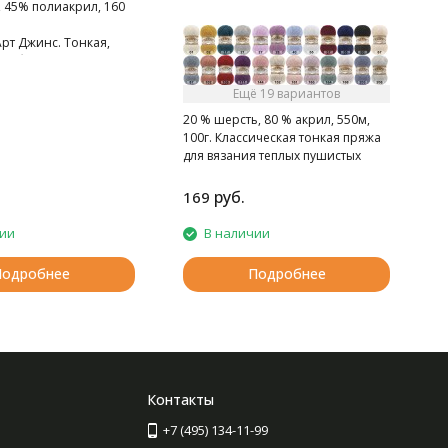
 45% полиакрил, 160
рт Джинс. Тонкая,
гка бархатистая нитка.
тная на ощупь.
Ещё 19 вариантов
20 % шерсть, 80 % акрил, 550м,
100г. Классическая тонкая пряжа
для вязания теплых пушистых
вещей.
руб.
169
чии
В наличии
Подробнее
Подробнее
Контакты
+7 (495) 134-11-99