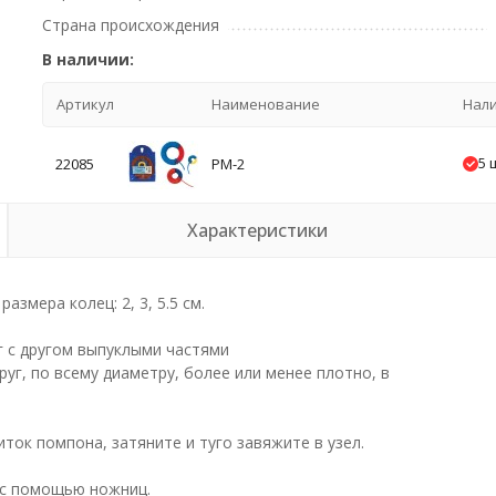
Страна происхождения
В наличии:
Артикул
Наименование
Нал
5 
22085
PM-2
Характеристики
змера колец: 2, 3, 5.5 см.
г с другом выпуклыми частями
г, по всему диаметру, более или менее плотно, в
ток помпона, затяните и туго завяжите в узел.
 с помощью ножниц.