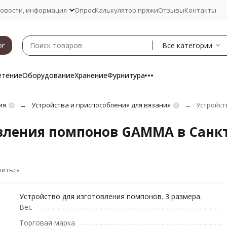
овости, информация
Опрос
Калькулятор пряжи
Отзывы
Контакты
Все категории
ог
етение
Оборудование
Хранение
Фурнитура
ия
Устройства и приспособления для вязания
Устройст
овления помпонов GAMMA в Санкт
литься
Устройство для изготовления помпонов. 3 размера.
Вес
Торговая марка