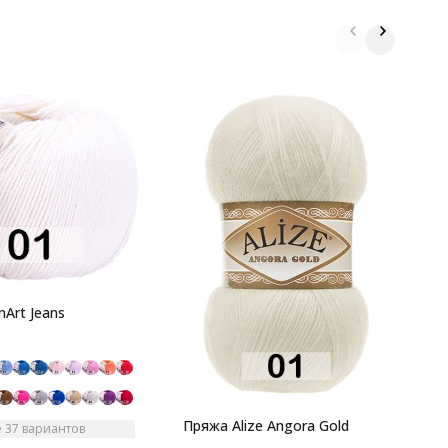
П
1
2
Art Jeans
м
х
Пряжа Alize Angora Gold
 37 вариантов