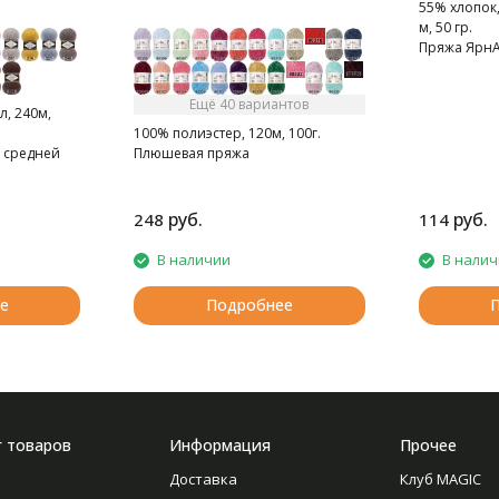
55% хлопок,
м, 50 гр.
Пряжа ЯрнА
мягкая, сле
Очень прия
Ещё 40 вариантов
л, 240м,
100% полиэстер, 120м, 100г.
 средней
Плюшевая пряжа
руб.
руб.
248
114
В наличии
В нали
е
Подробнее
г товаров
Информация
Прочее
Доставка
Клуб MAGIC