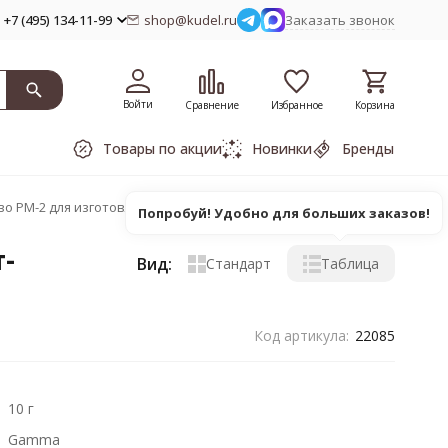
+7 (495) 134-11-99
shop@kudel.ru
Заказать звонок
Войти
Сравнение
Избранное
Корзина
Товары по акции
Новинки
Бренды
во PM-2 для изготовления помпонов GAMMA
Попробуй! Удобно для больших заказов!
-
Вид:
Стандарт
Таблица
Код артикула:
22085
10 г
Gamma