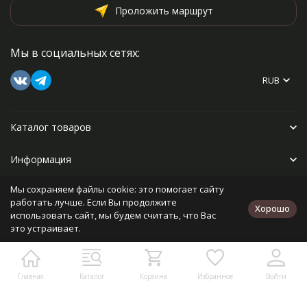
Проложить маршрут
Мы в социальных сетях:
RUB
Каталог товаров
Информация
Мы сохраняем файлы cookie: это помогает сайту
Прочее
работать лучше. Если Вы продолжите
Хорошо
использовать сайт, мы будем считать, что Вас
это устраивает.
Политика персональных данных
Карта сайта
Разработано в
bodysite.ru
Главная
Каталог
Корзина
Избранное
Войти