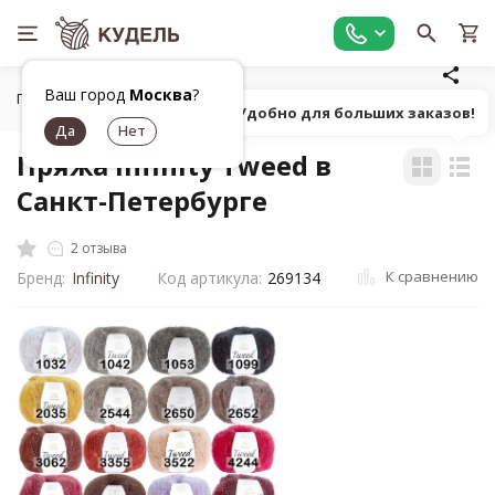
Ваш город
Москва
?
Главная
Все для вязания
Пряжа
Пушистая фантазийн
Попробуй! Удобно для больших заказов!
Пряжа Infinity Tweed в
Санкт-Петербурге
2 отзыва
К сравнению
Бренд:
Infinity
Код артикула:
269134