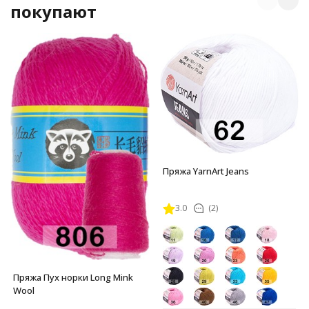
покупают
Пряжа YarnArt Jeans
3.0
(2)
Пряжа Пух норки Long Mink
Wool