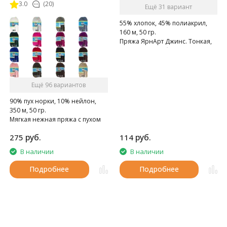
3.0
(20)
Ещё 31 вариант
55% хлопок, 45% полиакрил,
160 м, 50 гр.
Пряжа ЯрнАрт Джинс. Тонкая,
мягкая, слегка бархатистая
нитка. Очень приятная на
ощупь.
Ещё 96 вариантов
90% пух норки, 10% нейлон,
350 м, 50 гр.
Мягкая нежная пряжа с пухом
норки.
руб.
руб.
275
114
В наличии
В наличии
Подробнее
Подробнее