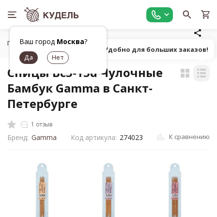
Ваш город
Москва
?
Главная
Все для вязания
Инструменты для вязания
С
Попробуй! Удобно для больших заказов!
Спицы Bc5-15d Чулочные
Бамбук Gamma в Санкт-
Петербурге
1 отзыв
К сравнению
Бренд:
Gamma
Код артикула:
274023