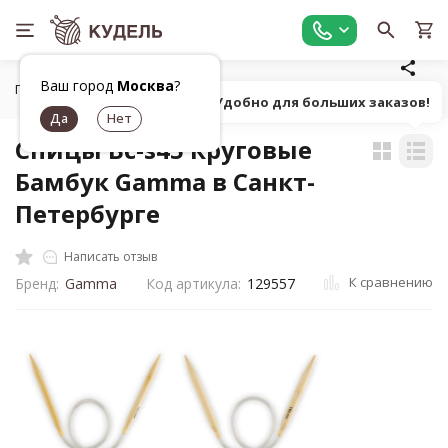
Ваш город
Москва
?
Главная
Все для вязания
Инструменты для вязания
К
Попробуй! Удобно для больших заказов!
Спицы Bc-s45 Круговые
Бамбук Gamma в Санкт-
Петербурге
Написать отзыв
К сравнению
Бренд:
Gamma
Код артикула:
129557