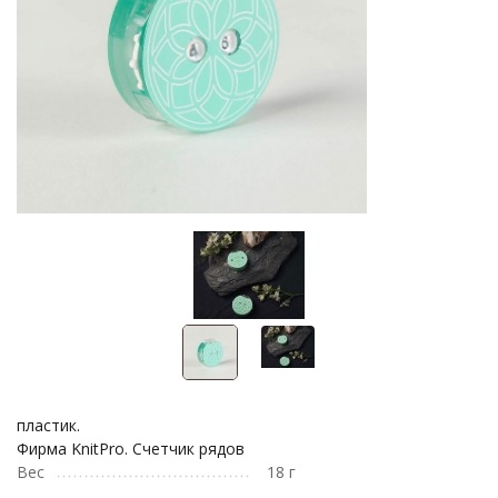
пластик.
Фирма KnitPro. Счетчик рядов
Вес
18 г