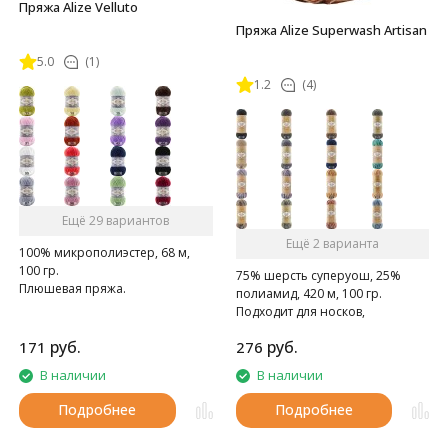
Пряжа Alize Velluto
Пряжа Alize Superwash Artisan
5.0
(1)
1.2
(4)
Ещё 29 вариантов
Ещё 2 варианта
100% микрополиэстер, 68 м,
100 гр.
75% шерсть суперуош, 25%
Плюшевая пряжа.
полиамид, 420 м, 100 гр.
Подходит для носков,
домашних тапочек, шарфов,
руб.
руб.
171
276
шапок и т.д.
В наличии
В наличии
Подробнее
Подробнее