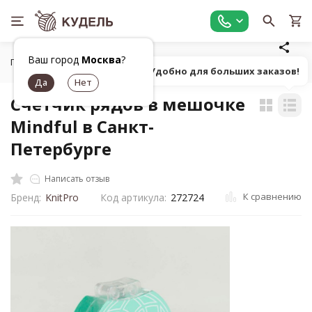
Ваш город
Москва
?
Главная
Все для вязания
Инструменты для вязания
У
Попробуй! Удобно для больших заказов!
Счетчик рядов в мешочке
Mindful в Санкт-
Петербурге
Написать отзыв
К сравнению
Бренд:
KnitPro
Код артикула:
272724